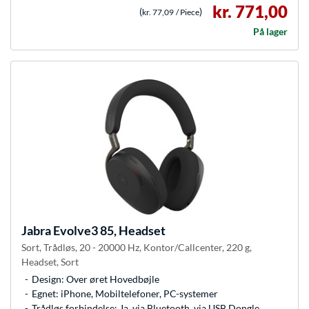
kr. 771,00
(
)
kr. 77,09
/ Piece
På lager
Jabra
Evolve3 85, Headset
Sort, Trådløs, 20 - 20000 Hz, Kontor/Callcenter, 220 g,
Headset, Sort
Design: Over øret Hovedbøjle
Egnet: iPhone, Mobiltelefoner, PC-systemer
Trådløs forbindelse: Ja, via Bluetooth, via USB Dongle