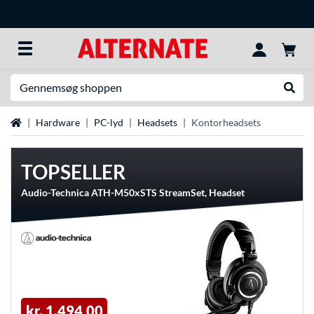
Søg efter noget
Udfør
Startside
Hardware
PC-lyd
Headsets
Kontorheadsets
TOPSELLER
Audio-Technica ATH-M50xSTS StreamSet, Headset
kr. 1.494,00