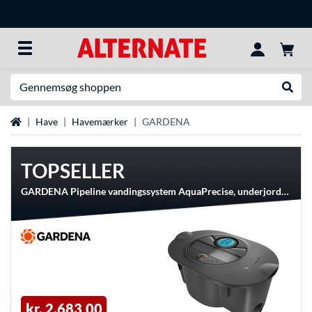
Søg efter noget
Udfør
Startside
Have
Havemærker
GARDENA
TOPSELLER
GARDENA Pipeline vandingssystem AquaPrecise, underjordisk, Sprinkleranlæg
kr. 2.683,00