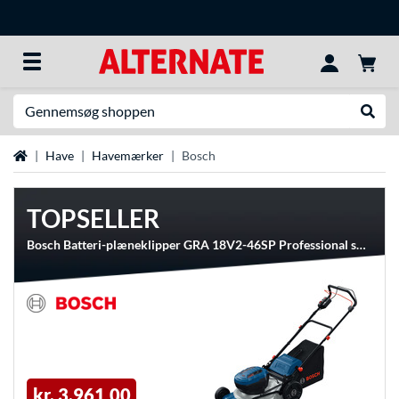
Søg efter noget
Udfør
Startside
Have
Havemærker
Bosch
TOPSELLER
Bosch Batteri-plæneklipper GRA 18V2-46SP Professional solo, 36 Volt (2x18V)
kr. 3.961,00