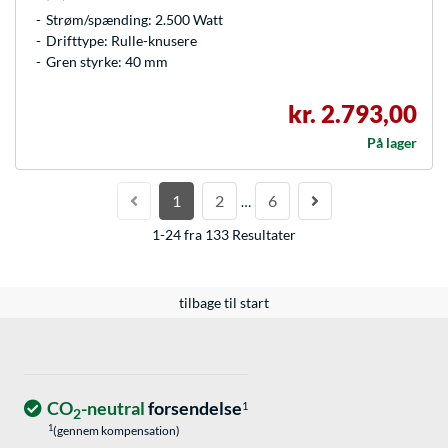
Strøm/spænding: 2.500 Watt
Drifttype: Rulle-knusere
Gren styrke: 40 mm
kr. 2.793,00
På lager
1
2
6
…
1-24 fra 133 Resultater
tilbage til start
CO
-neutral
forsendelse
1
2
1
(gennem kompensation)