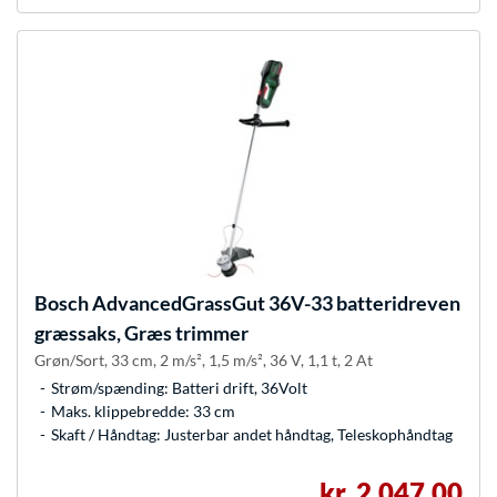
Bosch
AdvancedGrassGut 36V-33 batteridreven
græssaks, Græs trimmer
Grøn/Sort, 33 cm, 2 m/s², 1,5 m/s², 36 V, 1,1 t, 2 At
Strøm/spænding: Batteri drift, 36Volt
Maks. klippebredde: 33 cm
Skaft / Håndtag: Justerbar andet håndtag, Teleskophåndtag
kr. 2.047,00