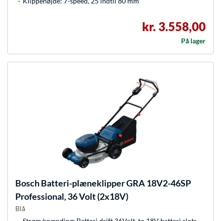
Klippehøjde: 7-speed, 25 indtil 80 mm
kr. 3.558,00
På lager
Bosch
Batteri-plæneklipper GRA 18V2-46SP
Professional, 36 Volt (2x18V)
Blå
Strøm/spænding: Batteri drift 36Volt, to 18V batteri slots