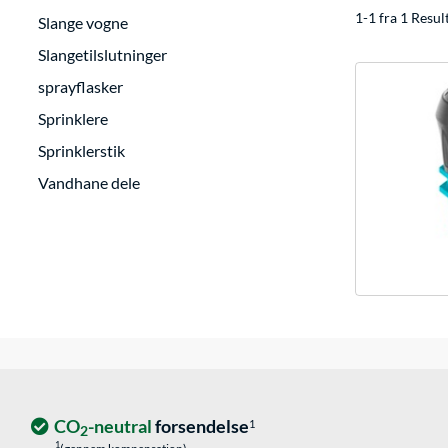
1-1 fra 1 Resul
Slange vogne
Slangetilslutninger
sprayflasker
Sprinklere
Sprinklerstik
Vandhane dele
CO
-neutral
forsendelse
1
2
1