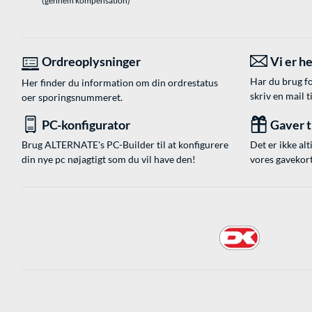
(gennem kompensation)
Ordreoplysninger
Vi er he
Har du brug fo
Her finder du information om din ordrestatus
skriv en mail t
oer sporingsnummeret.
PC-konfigurator
Gaver ti
Brug ALTERNATE's PC-Builder til at konfigurere
Det er ikke alt
din nye pc nøjagtigt som du vil have den!
vores gavekort,