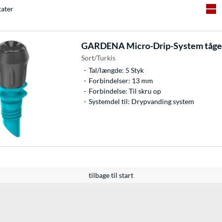
tater
GARDENA
Micro-Drip-System tåged
Sort/Turkis
Tal/længde: 5 Styk
Forbindelser: 13 mm
Forbindelse: Til skru op
Systemdel til: Drypvanding system
tilbage til start