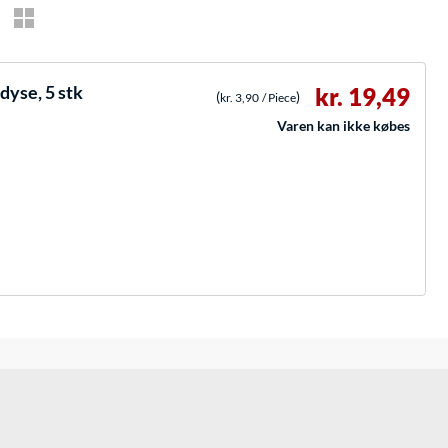
yse, 5 stk
kr. 19,49
(
)
kr. 3,90
/ Piece
Varen kan ikke købes