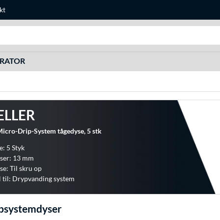
kt
Søg efter noget
URATOR
ELLER
ro-Drip-System tågedyse, 5 stk
e: 5 Styk
lser: 13 mm
e: Til skru op
 til: Drypvanding system
psystemdyser