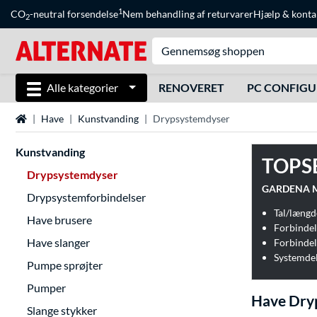
1
CO
-neutral forsendelse
Nem behandling af returvarer
Hjælp
&
konta
2
Alle kategorier
RENOVERET
PC CONFIG
Startside
Have
Kunstvanding
Drypsystemdyser
Kunstvanding
TOPS
Drypsystemdyser
GARDENA Mic
Drypsystemforbindelser
Tal/længd
Have brusere
Forbinde
Have slanger
Forbindels
Systemdel
Pumpe sprøjter
Pumper
Have Dry
Slange stykker