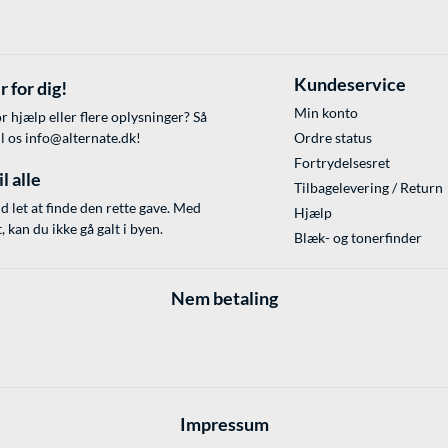
Kundeservice
r for dig!
Min konto
r hjælp eller flere oplysninger? Så
il os
info@alternate.dk
!
Ordre status
Fortrydelsesret
l alle
Tilbagelevering / Return
id let at finde den rette gave. Med
Hjælp
 kan du ikke gå galt i byen.
Blæk- og tonerfinder
Nem betaling
Impressum