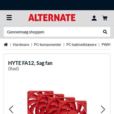
Søg efter noget
Udfør
Startside
Hardware
PC-komponenter
PC-kabinetblæsere
PWM-ve
HYTE
FA12, Sag fan
(Rød)