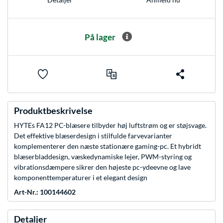
På lager
Produktbeskrivelse
HYTEs FA12 PC-blæsere tilbyder høj luftstrøm og er støjsvage.
Det effektive blæserdesign i stilfulde farvevarianter
komplementerer den næste stationære gaming-pc. Et hybridt
blæserbladdesign, væskedynamiske lejer, PWM-styring og
vibrationsdæmpere sikrer den højeste pc-ydeevne og lave
komponenttemperaturer i et elegant design
Art-Nr.: 100144602
Detaljer