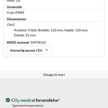
indtil 1,6
Strømstik
4-pin PWM
Dimensioner
Fan1
Antallet: 4 Styk, Bredde: 120 mm, Højde: 120 mm,
Dybde: 25 mm
WEEE nummer
54978142
Ansvarlig person i EU
tilbage til start
CO
-neutral
forsendelse
1
2
1
(gennem kompensation)