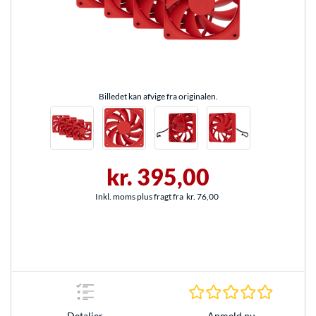
Billedet kan afvige fra originalen.
kr. 395,00
Inkl. moms plus fragt fra
kr. 76,00
0.0 Stjer
Anmeld nu
Detaljer