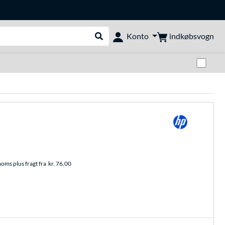
indkøbsvogn
Konto
Udfør søgning
Skif
m
moms plus fragt fra
kr. 76,00