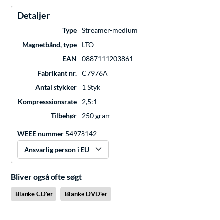
Detaljer
Type
Streamer-medium
Magnetbånd, type
LTO
EAN
0887111203861
Fabrikant nr.
C7976A
Antal stykker
1 Styk
Kompresssionsrate
2,5:1
Tilbehør
250 gram
WEEE nummer
54978142
Ansvarlig person i EU
Bliver også ofte søgt
Blanke CD'er
Blanke DVD'er