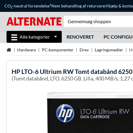
1
CO
-neutral forsendelse
Nem behandling af returvarer
Hjælp
&
konta
2
Alle kategorier
RENOVERET
PC CONFIG
Startside
Hardware
PC-komponenter
Drev
Lagringsmedier
H
HP
LTO-6 Ultrium RW Tomt databånd 6250
(Tomt databånd, LTO, 6250 GB, Lilla, 400 MB/s, 1,27 