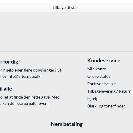
tilbage til start
Kundeservice
r for dig!
Min konto
r hjælp eller flere oplysninger? Så
il os
info@alternate.dk
!
Ordre status
Fortrydelsesret
l alle
Tilbagelevering / Return
id let at finde den rette gave. Med
Hjælp
 kan du ikke gå galt i byen.
Blæk- og tonerfinder
Nem betaling