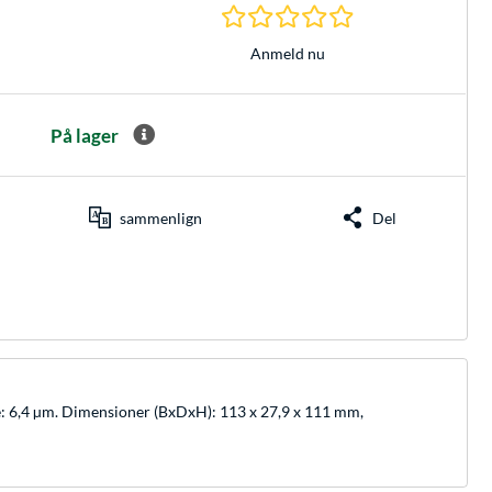
0.0 Stjerner hos 0 
Anmeld nu
På lager
sammenlign
Del
e: 6,4 µm. Dimensioner (BxDxH): 113 x 27,9 x 111 mm,