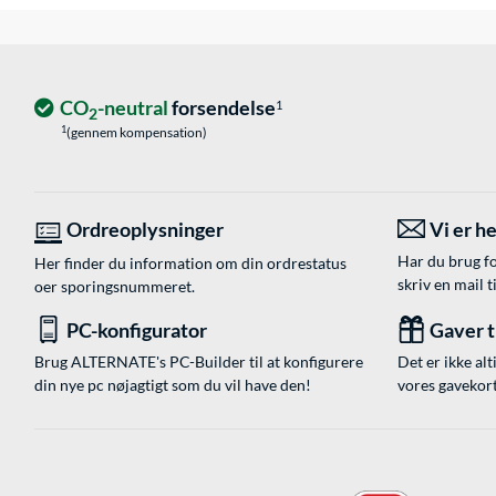
CO
-neutral
forsendelse
1
2
1
(gennem kompensation)
Ordreoplysninger
Vi er he
Har du brug fo
Her finder du information om din ordrestatus
skriv en mail t
oer sporingsnummeret.
PC-konfigurator
Gaver ti
Brug ALTERNATE's PC-Builder til at konfigurere
Det er ikke alt
din nye pc nøjagtigt som du vil have den!
vores gavekort,