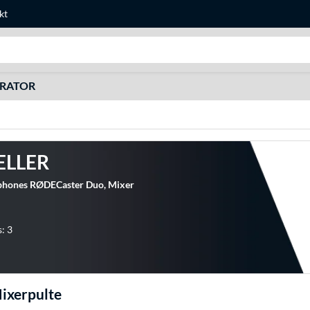
kt
Søg efter noget
URATOR
ELLER
phones RØDECaster Duo, Mixer
: 3
ixerpulte