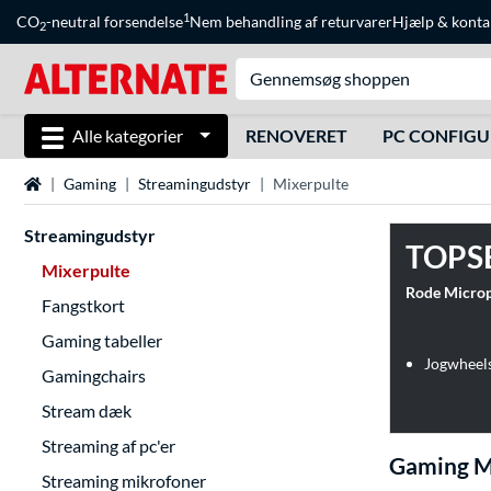
1
CO
-neutral forsendelse
Nem behandling af returvarer
Hjælp
&
konta
2
Alle kategorier
RENOVERET
PC CONFIG
Startside
Gaming
Streamingudstyr
Mixerpulte
Streamingudstyr
TOPS
Mixerpulte
Rode Micro
Fangstkort
Gaming tabeller
Jogwheels
Gamingchairs
Stream dæk
Streaming af pc'er
Gaming M
Streaming mikrofoner