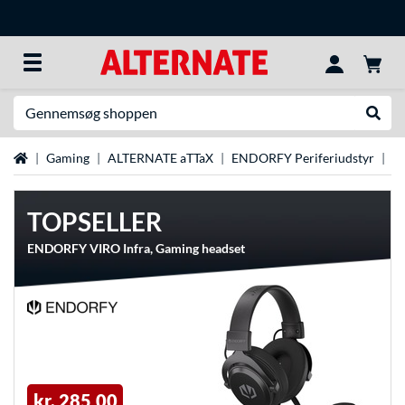
Søg efter noget
Udfør
Startside
Gaming
ALTERNATE aTTaX
ENDORFY Periferiudstyr
E
TOPSELLER
ENDORFY VIRO Infra, Gaming headset
kr. 285,00