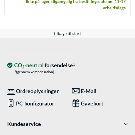
Ikke på lager, tilgængelig fra bestillingsdato om 11-17
arbejdsdage
tilbage til start
CO
-neutral
forsendelse
1
2
1
(gennem kompensation)
Ordreoplysninger
E-Mail
PC-konfigurator
Gavekort
Kundeservice