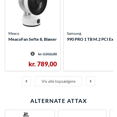
Meaco
Samsung
MeacoFan Sefte 8, Blæser
990 PRO 1 TB M.2 PCI Exp
kr. 1.016,00
kr. 789,00
Vis alle topsælgere
ALTERNATE ATTAX