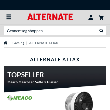
Søg efter noget
Udfør
Startside
Gaming
ALTERNATE aTTaX
ALTERNATE ATTAX
TOPSELLER
Meaco MeacoFan Sefte 8, Blæser