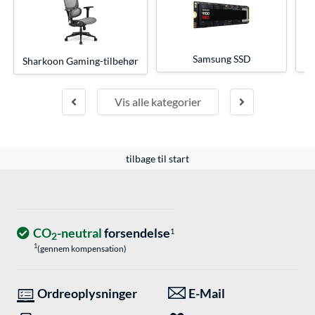
Samsung SSD
M
Sharkoon Gaming-tilbehør
Vis alle kategorier
tilbage til start
CO
-neutral
forsendelse
1
2
1
(gennem kompensation)
Ordreoplysninger
E-Mail