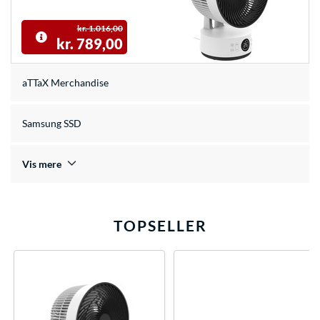
kr. 1.016,00
kr. 789,00
aTTaX Merchandise
Samsung SSD
Vis mere
TOPSELLER