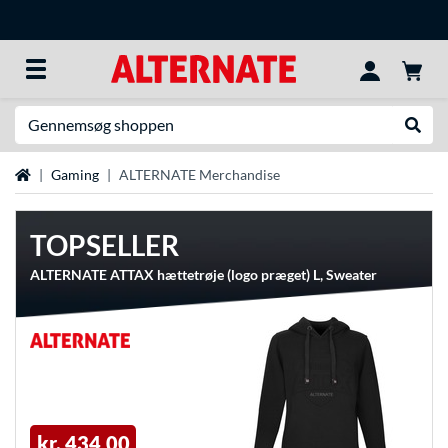
Søg efter noget
Udfør
Startside
Gaming
ALTERNATE Merchandise
TOPSELLER
ALTERNATE ATTAX hættetrøje (logo præget) L, Sweater
kr. 434,00