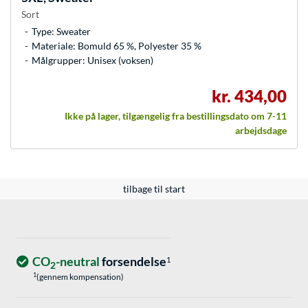
Sort
Type: Sweater
Materiale: Bomuld 65 %, Polyester 35 %
Målgrupper: Unisex (voksen)
kr. 434,00
Ikke på lager, tilgængelig fra bestillingsdato om 7-11
arbejdsdage
tilbage til start
CO
-neutral
forsendelse
1
2
1
(gennem kompensation)