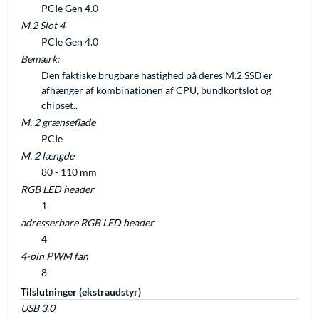
PCIe Gen 4.0
M.2 Slot 4
PCIe Gen 4.0
Bemærk:
Den faktiske brugbare hastighed på deres M.2 SSD'er
afhænger af kombinationen af CPU, bundkortslot og
chipset..
M. 2 grænseflade
PCIe
M. 2 længde
80 - 110 mm
RGB LED header
1
adresserbare RGB LED header
4
4-pin PWM fan
8
Tilslutninger (ekstraudstyr)
USB 3.0