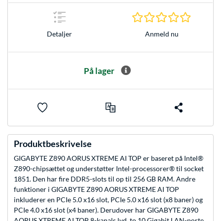
0.0 Stjer
Anmeld nu
Detaljer
På lager
Produktbeskrivelse
GIGABYTE Z890 AORUS XTREME AI TOP er baseret på Intel®
Z890-chipsættet og understøtter Intel-processorer® til socket
1851. Den har fire DDR5-slots til op til 256 GB RAM. Andre
funktioner i GIGABYTE Z890 AORUS XTREME AI TOP
inkluderer en PCIe 5.0 x16 slot, PCIe 5.0 x16 slot (x8 baner) og
PCIe 4.0 x16 slot (x4 baner). Derudover har GIGABYTE Z890
AORUS XTREME AI TOP 8-kanals lyd, to 10 Gigabit LAN-porte,