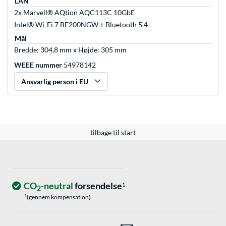
LAN
2x Marvell® AQtion AQC113C 10GbE
Intel® Wi-Fi 7 BE200NGW + Bluetooth 5.4
Mål
Bredde: 304,8 mm x Højde: 305 mm
WEEE nummer
54978142
Ansvarlig person i EU
tilbage til start
CO
-neutral
forsendelse
1
2
1
(gennem kompensation)