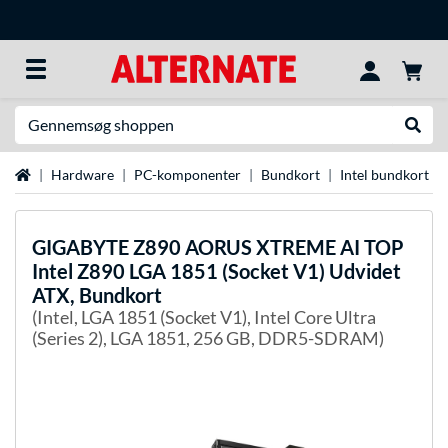
Søg efter noget
Udfør
Startside
Hardware
PC-komponenter
Bundkort
Intel bundkort
GIGABYTE
Z890 AORUS XTREME AI TOP
Intel Z890 LGA 1851 (Socket V1) Udvidet
ATX, Bundkort
(Intel, LGA 1851 (Socket V1), Intel Core Ultra
(Series 2), LGA 1851, 256 GB, DDR5-SDRAM)