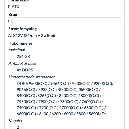
E-ATX
Brug
PC
Strømforsyning
ATX12V (24-pin + 2 x 8-pin)
Hukommelse
maksimal
256 GB
Antallet af base
4x DDR5
Understøttede standarder
DDR5 9500(O.C) / 9466(O.C) / 9333(O.C) / 9200(O.C)/
9066(O.C) / 8933(O.C) /8800(O.C) /8600(O.C) /
8400(O.C) /8266(O.C) / 8200(O.C) / 8000(O.C) /
7950(O.C) / 7900(O.C) / 7800(O.C) / 7600(O.C.) /
7400(O.C.) / 7200(O.C.) / 7000(O.C.) / 6800(O.C.) /
6600(O.C.) / 6400 / 6200 / 6000 / 5800 / 5600MT/s
Kanaler
2