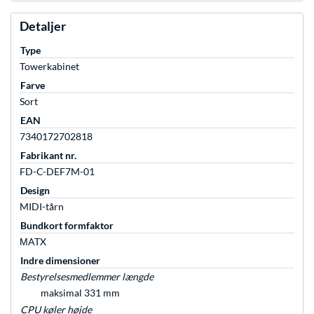
Detaljer
Type
Towerkabinet
Farve
Sort
EAN
7340172702818
Fabrikant nr.
FD-C-DEF7M-01
Design
MIDI-tårn
Bundkort formfaktor
ΜATX
Indre dimensioner
Bestyrelsesmedlemmer længde
maksimal 331 mm
CPU køler højde