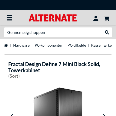
Søg efter noget
Udfør
Startside
Hardware
PC-komponenter
PC-tilfælde
Kassemærker
Fractal Design
Define 7 Mini Black Solid,
Towerkabinet
(Sort)