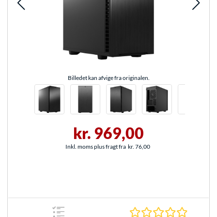
Billedet kan afvige fra originalen.
kr. 969,00
Inkl. moms plus fragt fra
kr. 76,00
0.0 Stjer