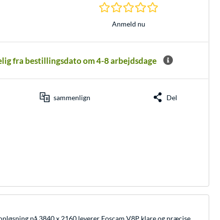
0.0 Stjerner hos 0 
Anmeld nu
elig fra bestillingsdato om 4-8 arbejdsdage
sammenlign
Del
 opløsning på 3840 x 2160 leverer Foscam V8P klare og præcise