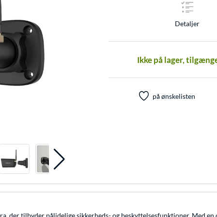
Detaljer
Ikke på lager, tilgæng
på ønskelisten
, der tilbyder pålidelige sikkerheds- og beskyttelsesfunktioner. Med en