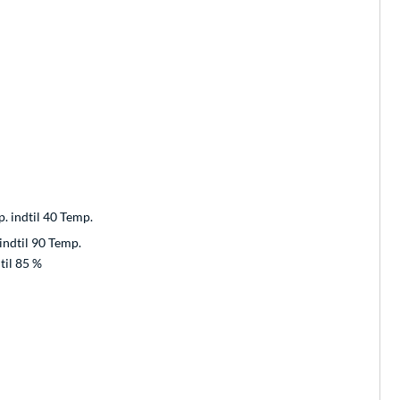
p. indtil 40 Temp.
indtil 90 Temp.
til 85 %