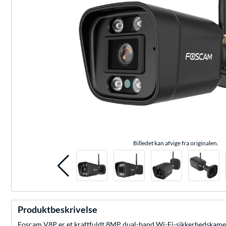
Billedet kan afvige fra originalen.
Produktbeskrivelse
Foscam V8P er et kraftfuldt 8MP dual-band Wi-Fi-sikkerhedskamera