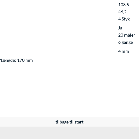
108,5
46,2
4 Styk
Ja
20 måler
6 gange
4 mm
e/længde: 170 mm
tilbage til start