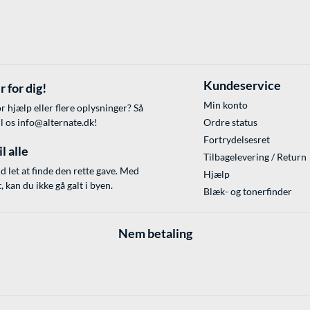
Kundeservice
r for dig!
Min konto
r hjælp eller flere oplysninger? Så
il os
info@alternate.dk
!
Ordre status
Fortrydelsesret
l alle
Tilbagelevering / Return
id let at finde den rette gave. Med
Hjælp
 kan du ikke gå galt i byen.
Blæk- og tonerfinder
Nem betaling