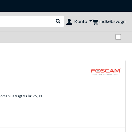
indkøbsvogn
Konto
Udfør søgning
Skif
moms plus fragt fra
kr. 76,00