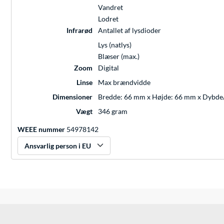
Vandret
Lodret
Infrarød
Antallet af lysdioder
Lys (natlys)
Blæser (max.)
Zoom
Digital
Linse
Max brændvidde
Dimensioner
Bredde: 66 mm x Højde: 66 mm x Dybd
Vægt
346 gram
WEEE nummer
54978142
Ansvarlig person i EU