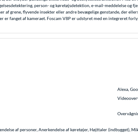
ægelsesdetektering, person- og køretøjsdetektion, e-mail-meddelelse og fj
af grene, flyvende insekter eller andre bevægelige genstande, der ellers
er er fanget af kameraet. Foscam V8P er udstyret med en integreret forly
Alexa, Go
Videoover
Overvågni
endelse af personer, Anerkendelse af køretøjer, Højttaler (indbygget), Mi