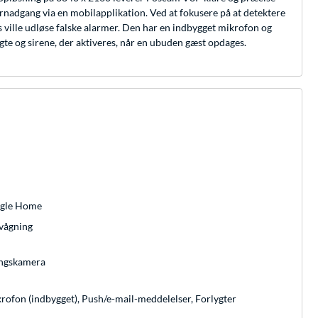
ernadgang via en mobilapplikation. Ved at fokusere på at detektere
 ville udløse falske alarmer. Den har en indbygget mikrofon og
gte og sirene, der aktiveres, når en ubuden gæst opdages.
ogle Home
vågning
ngskamera
krofon (indbygget), Push/e-mail-meddelelser, Forlygter