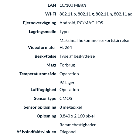
LAN
10/100 MBit/s
WI-FI
802.11 b, 802.11 g, 802.11 n, 802.11 ac
Fjernovervågning
Android, PC/MAC, iOS
Lagringsmedie
Typer
Maksimal hukommelseskortstørrelse
Videoformater
H. 264
Beskyttelse
Type af beskyttelse
Magt
Forbrug
Temperaturområde
Operation
På lager
Luftfugtighed
Operation
Sensor type
CMOS
Sensor opløsning
8 megapixel
Opløsning
3.840 x 2.160 pixel
Rammehastigheden
Af lysindfaldsvinklen
Diagonal