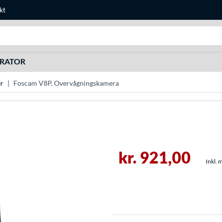
kt
Søg efter noget
URATOR
r
Foscam V8P, Overvågningskamera
kr. 921,00
Inkl. 