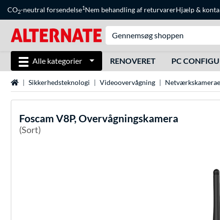
1
CO
-neutral forsendelse
Nem behandling af returvarer
Hjælp
&
konta
2
Alle kategorier
RENOVERET
PC CONFIG
Startside
Sikkerhedsteknologi
Videoovervågning
Netværkskamerae
Foscam
V8P, Overvågningskamera
(Sort)