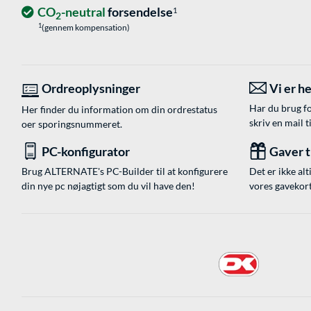
CO
-neutral
forsendelse
1
2
1
(gennem kompensation)
Ordreoplysninger
Vi er he
Har du brug fo
Her finder du information om din ordrestatus
skriv en mail t
oer sporingsnummeret.
PC-konfigurator
Gaver ti
Brug ALTERNATE's PC-Builder til at konfigurere
Det er ikke alt
din nye pc nøjagtigt som du vil have den!
vores gavekort,