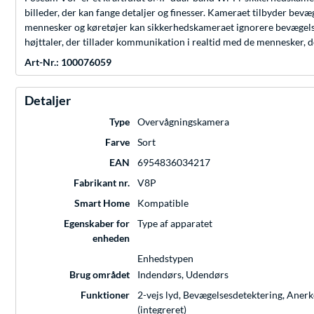
billeder, der kan fange detaljer og finesser. Kameraet tilbyder bev
mennesker og køretøjer kan sikkerhedskameraet ignorere bevægelser 
højttaler, der tillader kommunikation i realtid med de mennesker, d
Art-Nr.: 100076059
Detaljer
Type
Overvågningskamera
Farve
Sort
EAN
6954836034217
Fabrikant nr.
V8P
Smart Home
Kompatible
Egenskaber for
Type af apparatet
enheden
Enhedstypen
Brug området
Indendørs, Udendørs
Funktioner
2-vejs lyd, Bevægelsesdetektering, Anerk
(integreret)