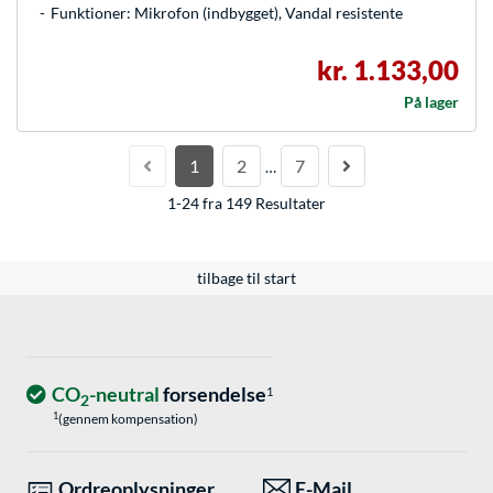
Funktioner: Mikrofon (indbygget), Vandal resistente
kr. 1.133,00
På lager
1
2
7
…
1-24 fra 149 Resultater
tilbage til start
CO
-neutral
forsendelse
1
2
1
(gennem kompensation)
Ordreoplysninger
E-Mail