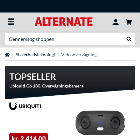
Søg efter noget
Udfør
Startside
Sikkerhedsteknologi
Videoovervågning
TOPSELLER
Ubiquiti G6 180, Overvågningskamera
kr. 2.414,00