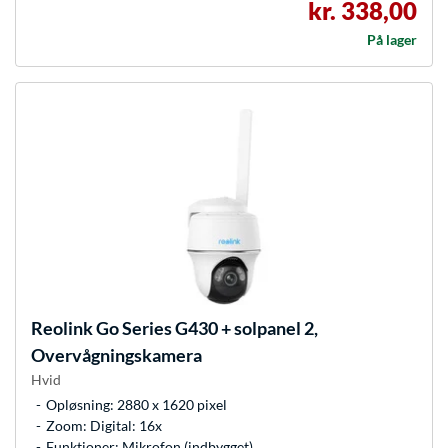
kr. 338,00
På lager
Reolink
Go Series G430 + solpanel 2,
Overvågningskamera
Hvid
Opløsning: 2880 x 1620 pixel
Zoom: Digital: 16x
Funktioner: Mikrofon (indbygget)