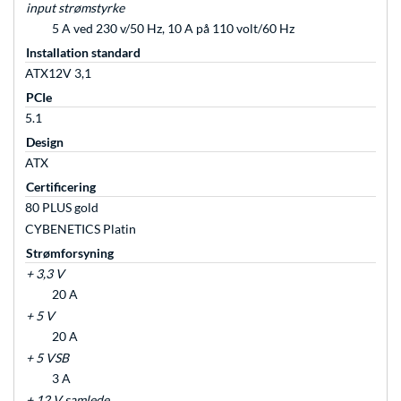
input strømstyrke
5 A ved 230 v/50 Hz, 10 A på 110 volt/60 Hz
Installation standard
ATX12V 3,1
PCIe
5.1
Design
ATX
Certificering
80 PLUS gold
CYBENETICS Platin
Strømforsyning
+ 3,3 V
20 A
+ 5 V
20 A
+ 5 VSB
3 A
+ 12 V samlede