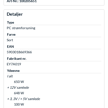
Art-Nr.: 100205651
Detaljer
Type
PC strømforsyning
Farve
Sort
EAN
5903018669366
Fabrikant nr.
EY7A019
Ydeevne
I alt
650 W
+ 12V samlede
648 W
+ 3, 3V / + 5V samlede
100 W