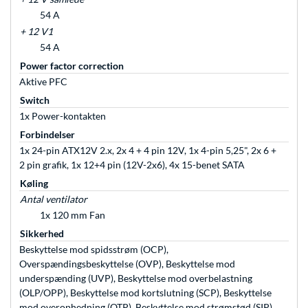
54 A
+ 12 V1
54 A
Power factor correction
Aktive PFC
Switch
1x Power-kontakten
Forbindelser
1x 24-pin ATX12V 2.x, 2x 4 + 4 pin 12V, 1x 4-pin 5,25", 2x 6 +
2 pin grafik, 1x 12+4 pin (12V-2x6), 4x 15-benet SATA
Køling
Antal ventilator
1x 120 mm Fan
Sikkerhed
Beskyttelse mod spidsstrøm (OCP),
Overspændingsbeskyttelse (OVP), Beskyttelse mod
underspænding (UVP), Beskyttelse mod overbelastning
(OLP/OPP), Beskyttelse mod kortslutning (SCP), Beskyttelse
mod overophedning (OTP), Beskyttelse mod strømstød (SIP)