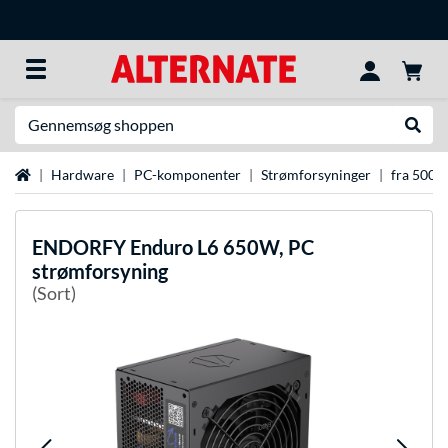
Søg efter noget
Udfør
Startside
Hardware
PC-komponenter
Strømforsyninger
fra 500 w
ENDORFY
Enduro L6 650W, PC
strømforsyning
(Sort)