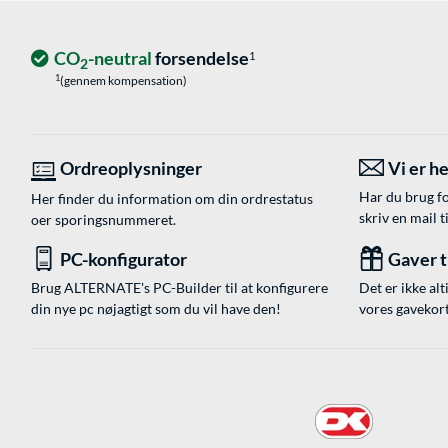
CO
-neutral
forsendelse
1
2
1
(gennem kompensation)
Ordreoplysninger
Vi er he
Har du brug fo
Her finder du information om din ordrestatus
skriv en mail t
oer sporingsnummeret.
PC-konfigurator
Gaver ti
Brug ALTERNATE's PC-Builder til at konfigurere
Det er ikke alt
din nye pc nøjagtigt som du vil have den!
vores gavekort,