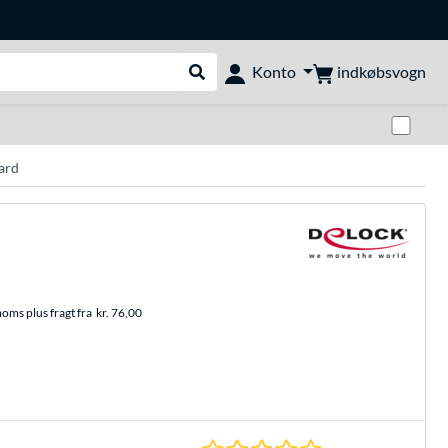
indkøbsvogn
Konto
Udfør søgning
Skif
card
moms plus fragt fra
kr. 76,00
0.0 Stjerner hos 0 