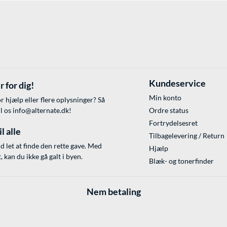
Kundeservice
r for dig!
Min konto
r hjælp eller flere oplysninger? Så
il os
info@alternate.dk
!
Ordre status
Fortrydelsesret
l alle
Tilbagelevering / Return
id let at finde den rette gave. Med
Hjælp
 kan du ikke gå galt i byen.
Blæk- og tonerfinder
Nem betaling