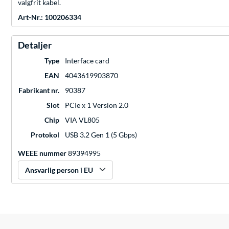
valgfrit kabel.
Art-Nr.: 100206334
Detaljer
Type
Interface card
EAN
4043619903870
Fabrikant nr.
90387
Slot
PCIe x 1 Version 2.0
Chip
VIA VL805
Protokol
USB 3.2 Gen 1 (5 Gbps)
WEEE nummer
89394995
Ansvarlig person i EU