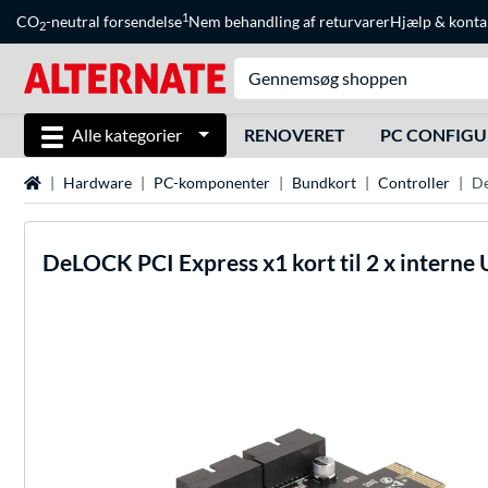
1
CO
-neutral forsendelse
Nem behandling af returvarer
Hjælp
&
konta
2
Alle kategorier
RENOVERET
PC CONFIG
Startside
Hardware
PC-komponenter
Bundkort
Controller
De
DeLOCK
PCI Express x1 kort til 2 x interne 