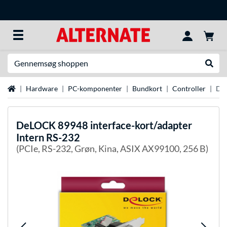
Søg efter noget
Udfør
Startside
Hardware
PC-komponenter
Bundkort
Controller
DeL
DeLOCK
89948 interface-kort/adapter
Intern RS-232
(PCIe, RS-232, Grøn, Kina, ASIX AX99100, 256 B)