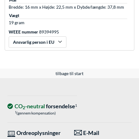
Bredde: 16 mm x Højde: 22,5 mm x Dybde/længde: 37,8 mm
Vægt
19 gram
WEEE nummer
89394995
Ansvarlig person i EU
tilbage til start
CO
-neutral
forsendelse
1
2
1
(gennem kompensation)
Ordreoplysninger
E-Mail