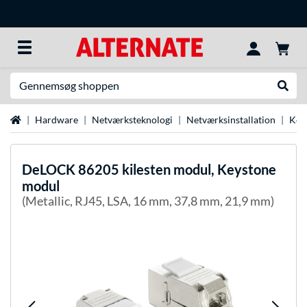
Søg efter noget
Udfør
Startside
Hardware
Netværksteknologi
Netværksinstallation
Key
DeLOCK
86205 kilesten modul, Keystone
modul
(Metallic, RJ45, LSA, 16 mm, 37,8 mm, 21,9 mm)