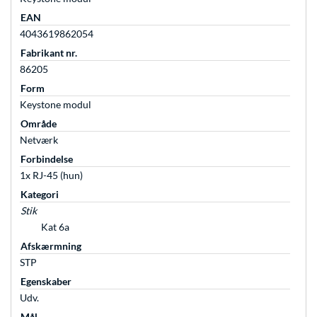
EAN
4043619862054
Fabrikant nr.
86205
Form
Keystone modul
Område
Netværk
Forbindelse
1x RJ-45 (hun)
Kategori
Stik
Kat 6a
Afskærmning
STP
Egenskaber
Udv.
Mål