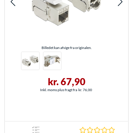
Billedet kan afvige fra originalen.
kr. 67,90
Inkl. moms plus fragt fra
kr. 76,00
0.0 Stjer