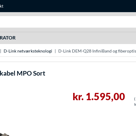
kt
Søg efter noget
URATOR
D-Link netværksteknologi
D-Link DEM-Q28 InfiniBand og fiberopti
 kabel MPO Sort
kr. 1.595,00
(
I