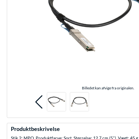
Billedet kan afvige fra originalen.
Produktbeskrivelse
Stik 2: MPO, Produktfarve: Sort. Størrelse: 12,7 cm (5"), Vægt: 45 g