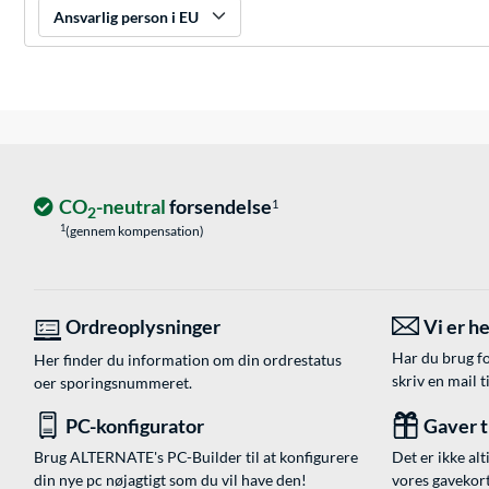
Ansvarlig person i EU
CO
-neutral
forsendelse
1
2
1
(gennem kompensation)
Ordreoplysninger
Vi er he
Har du brug fo
Her finder du information om din ordrestatus
skriv en mail t
oer sporingsnummeret.
PC-konfigurator
Gaver ti
Brug ALTERNATE's PC-Builder til at konfigurere
Det er ikke alt
din nye pc nøjagtigt som du vil have den!
vores gavekort,