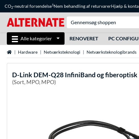
1
CO
-neutral forsendelse
Nem behandling af returvarer
Hjælp
&
konta
2
Alle kategorier
RENOVERET
PC CONFIG
Startside
Hardware
Netværksteknologi
Netværksteknologibrands
D-Link
DEM-Q28 InfiniBand og fiberoptisk
(Sort, MPO, MPO)