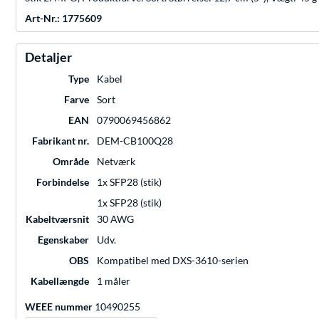
Art-Nr.: 1775609
Detaljer
Type
Kabel
Farve
Sort
EAN
0790069456862
Fabrikant nr.
DEM-CB100Q28
Område
Netværk
Forbindelse
1x SFP28 (stik)
1x SFP28 (stik)
Kabeltværsnit
30 AWG
Egenskaber
Udv.
OBS
Kompatibel med DXS-3610-serien
Kabellængde
1 måler
WEEE nummer
10490255