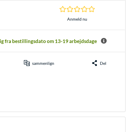
0.0 Stjerner hos 0 
Anmeld nu
lig fra bestillingsdato om 13-19 arbejdsdage
sammenlign
Del