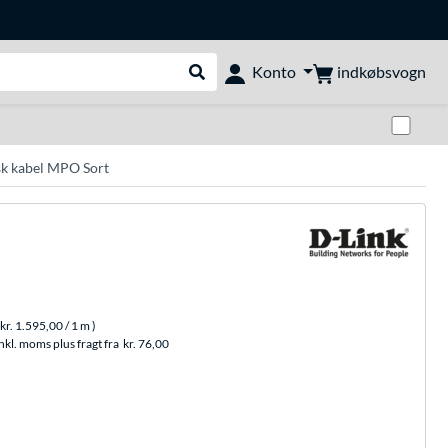
indkøbsvogn
Konto
Udfør søgning
Skif
sk kabel MPO Sort
kr. 1.595,00
/ 1 m
)
nkl. moms plus fragt fra
kr. 76,00