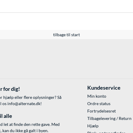
tilbage til start
Kundeservice
r for dig!
Min konto
r hjælp eller flere oplysninger? Så
il os
info@alternate.dk
!
Ordre status
Fortrydelsesret
l alle
Tilbagelevering / Return
id let at finde den rette gave. Med
Hjælp
 kan du ikke gå galt i byen.