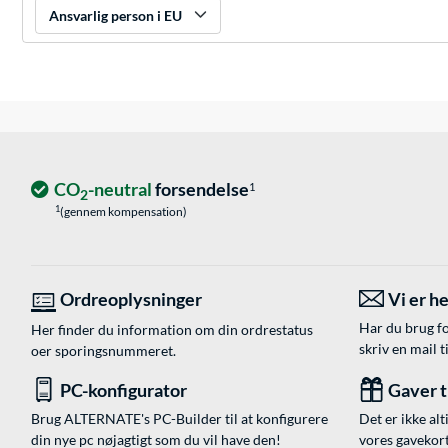
Ansvarlig person i EU
CO
-neutral
forsendelse
1
2
1
(gennem kompensation)
Ordreoplysninger
Vi er he
Har du brug fo
Her finder du information om din ordrestatus
skriv en mail t
oer sporingsnummeret.
PC-konfigurator
Gaver ti
Brug ALTERNATE's PC-Builder til at konfigurere
Det er ikke alt
din nye pc nøjagtigt som du vil have den!
vores gavekort,