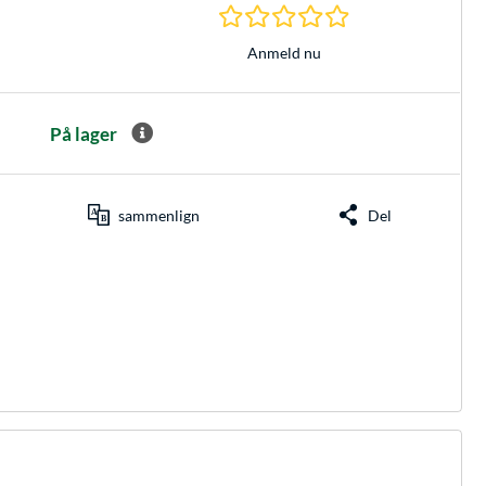
0.0 Stjerner hos 0 
Anmeld nu
På lager
sammenlign
Del