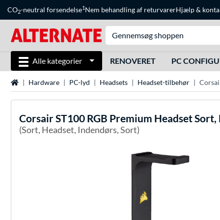
1
CO
-neutral forsendelse
Nem behandling af returvarer
Hjælp
&
konta
2
Alle kategorier
RENOVERET
PC CONFIG
Startside
Hardware
PC-lyd
Headsets
Headset-tilbehør
Corsai
Corsair
ST100 RGB Premium Headset Sort,
(Sort, Headset, Indendørs, Sort)