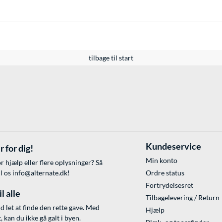
tilbage til start
Kundeservice
r for dig!
Min konto
r hjælp eller flere oplysninger? Så
il os
info@alternate.dk
!
Ordre status
Fortrydelsesret
l alle
Tilbagelevering / Return
id let at finde den rette gave. Med
Hjælp
 kan du ikke gå galt i byen.