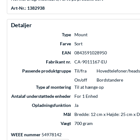
Art-Nr.: 1382938
Detaljer
Type
Mount
Farve
Sort
EAN
0843591028950
Fabrikant nr.
CA-9011167-EU
Passende produktgruppe
Til/fra
Hovedtelefoner/heads
On/off
Bordstandere
Type af montering
Til at hænge op
Antalaf understøttede enheder
For 1 Enhed
Opladningsfunktion
Ja
Mål
Bredde: 12 cm x Højde: 25 cm x 
Vægt
700 gram
WEEE nummer
54978142