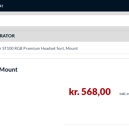
kt
Søg efter noget
URATOR
r ST100 RGB Premium Headset Sort, Mount
 Mount
kr. 568,00
Inkl. 