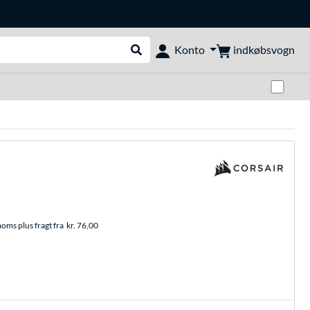
indkøbsvogn
Konto
Udfør søgning
Skif
moms plus fragt fra
kr. 76,00