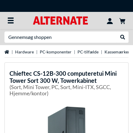
Søg efter noget
Udfør
Startside
Hardware
PC-komponenter
PC-tilfælde
Kassemærker
Chieftec
CS-12B-300 computeretui Mini
Tower Sort 300 W, Towerkabinet
(Sort, Mini Tower, PC, Sort, Mini-ITX, SGCC,
Hjemme/kontor)