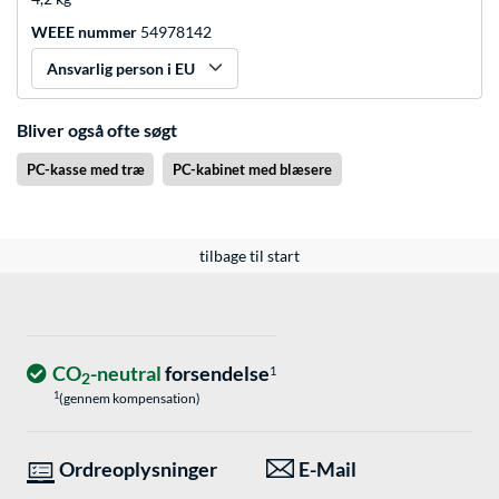
WEEE nummer
54978142
Ansvarlig person i EU
Bliver også ofte søgt
PC-kasse med træ
PC-kabinet med blæsere
tilbage til start
CO
-neutral
forsendelse
1
2
1
(gennem kompensation)
Ordreoplysninger
E-Mail