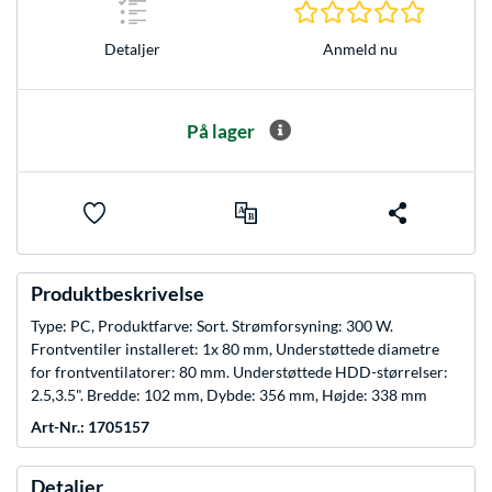
0.0 Stjer
Anmeld nu
Detaljer
På lager
Produktbeskrivelse
Type: PC, Produktfarve: Sort. Strømforsyning: 300 W.
Frontventiler installeret: 1x 80 mm, Understøttede diametre
for frontventilatorer: 80 mm. Understøttede HDD-størrelser:
2.5,3.5". Bredde: 102 mm, Dybde: 356 mm, Højde: 338 mm
Art-Nr.: 1705157
Detaljer