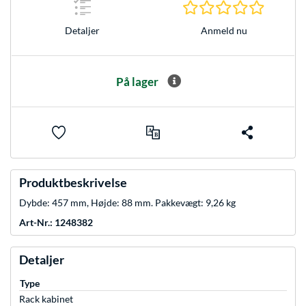
0.0 Stjer
Anmeld nu
Detaljer
På lager
Produktbeskrivelse
Dybde: 457 mm, Højde: 88 mm. Pakkevægt: 9,26 kg
Art-Nr.: 1248382
Detaljer
Type
Rack kabinet