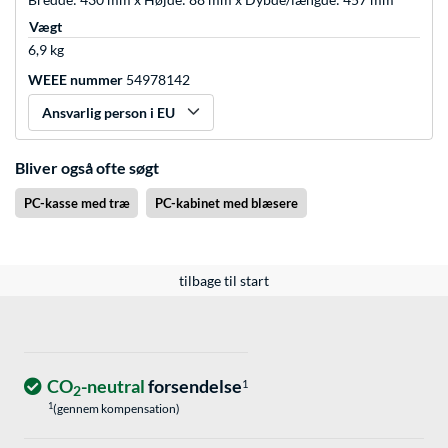
Vægt
6,9 kg
WEEE nummer
54978142
Ansvarlig person i EU
Bliver også ofte søgt
PC-kasse med træ
PC-kabinet med blæsere
tilbage til start
CO
-neutral
forsendelse
1
2
1
(gennem kompensation)