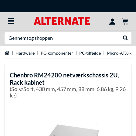
Søg efter noget
Udfør
Startside
Hardware
PC-komponenter
PC-tilfælde
Micro-ATX-kas
Chenbro
RM24200 netværkschassis 2U,
Rack kabinet
(Sølv/Sort, 430 mm, 457 mm, 88 mm, 6,86 kg, 9,26
kg)