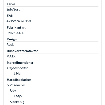
Farve
Sølv/Sort
EAN
4719274320153
Fabrikant nr.
RM24200-L
Design
Rack
Bundkort formfaktor
ΜATX
Indre dimensioner
Højdeenheder
2 Hej
Harddiskpladser
5,25 tommer
Udv.
1 Styk
Slanke sig