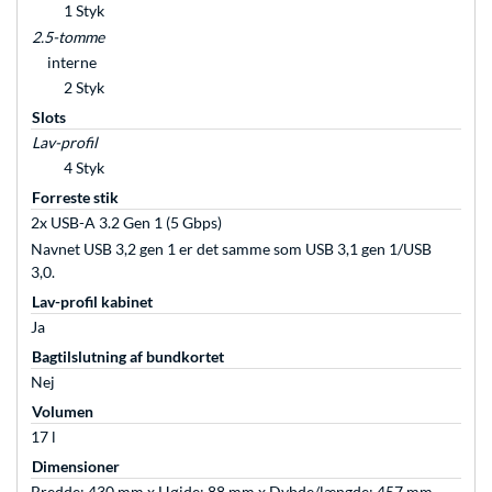
1 Styk
2.5-tomme
interne
2 Styk
Slots
Lav-profil
4 Styk
Forreste stik
2x USB-A 3.2 Gen 1 (5 Gbps)
Navnet USB 3,2 gen 1 er det samme som USB 3,1 gen 1/USB
3,0.
Lav-profil kabinet
Ja
Bagtilslutning af bundkortet
Nej
Volumen
17 l
Dimensioner
Bredde: 430 mm x Højde: 88 mm x Dybde/længde: 457 mm