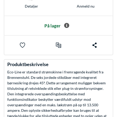
Anmeld nu
Detaljer
På lager
Produktbeskrivelse
Eco-Line er standard strømskinne i fremragende kvalitet fra
Brennenstuhl. De seks jordede stikdåser med integreret
børnesikring drejes 45°. Dette arrangement muliggør bekvem
tilslutning af retvinklede stik eller plug-in strømforsyninger.
Den integrerede overspændingsbeskyttelse med
funktionsindikator beskytter værdifuldt udstyr mod
overspændinger med en maks. lækstrøm på op til 13.500
ampere. Den oplyste sikkerhedsafbryder kan bruges til at
tænde/slukke for alle tilsluttede enheder med to poler uden at