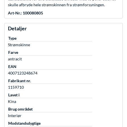
skulle afbryde hele strømskinnen fra strømforsyningen.
Art-Nr.: 100080805
Detaljer
Type
Strømskinne
Farve
antracit
EAN
4007123248674
Fabrikant nr.
1159710
Lavet i
Kina
Brug området
Interiør
Modstandsdygtige