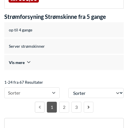
Strømforsyning Strømskinne fra 5 gange
op til 4 gange
Server strømskinner
Vis mere
1-24 fra 67 Resultater
Sorter
Sorter
1
2
3