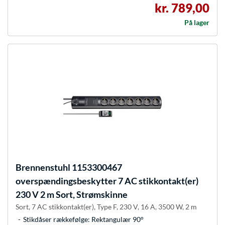
kr. 789,00
På lager
Brennenstuhl
1153300467
overspændingsbeskytter 7 AC stikkontakt(er)
230 V 2 m Sort, Strømskinne
Sort, 7 AC stikkontakt(er), Type F, 230 V, 16 A, 3500 W, 2 m
Stikdåser rækkefølge: Rektangulær 90°