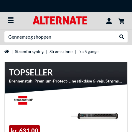
Søg efter noget
Udfør
Startside
Strømforsyning
Strømskinne
fra 5 gange
TOPSELLER
Brennenstuhl Premium-Protect-Line stikdåse 6-vejs, Strømskinne
kr. 631,00