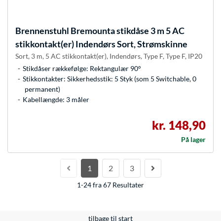
Brennenstuhl
Bremounta stikdåse 3 m 5 AC
stikkontakt(er) Indendørs Sort, Strømskinne
Sort, 3 m, 5 AC stikkontakt(er), Indendørs, Type F, Type F, IP20
Stikdåser rækkefølge: Rektangulær 90°
Stikkontakter: Sikkerhedsstik: 5 Styk (som 5 Switchable, 0
permanent)
Kabellængde: 3 måler
kr. 148,90
På lager
1
2
3
1-24 fra 67 Resultater
tilbage til start