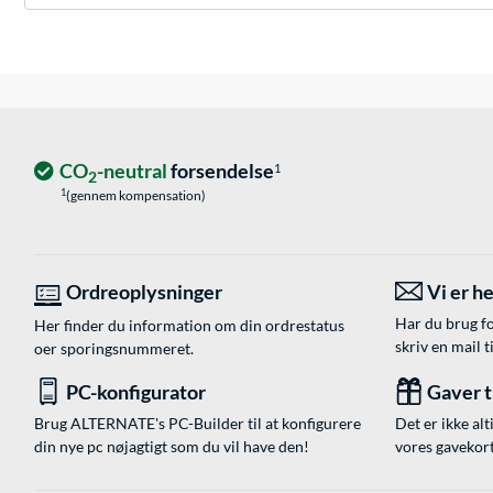
CO
-neutral
forsendelse
1
2
1
(gennem kompensation)
Ordreoplysninger
Vi er he
Har du brug fo
Her finder du information om din ordrestatus
skriv en mail t
oer sporingsnummeret.
PC-konfigurator
Gaver ti
Brug ALTERNATE's PC-Builder til at konfigurere
Det er ikke alt
din nye pc nøjagtigt som du vil have den!
vores gavekort,