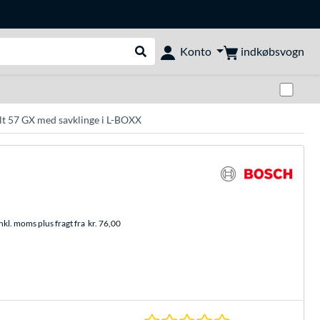
indkøbsvogn
Konto
Udfør søgning
Skif
t 57 GX med savklinge i L-BOXX
nkl. moms plus fragt fra
kr. 76,00
0.0 Stjerner hos 0 