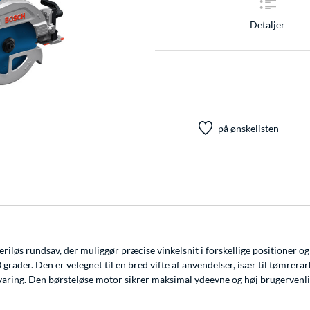
Detaljer
på ønskelisten
riløs rundsav, der muliggør præcise vinkelsnit i forskellige positioner 
0 grader. Den er velegnet til en bred vifte af anvendelser, især til tømre
varing. Den børsteløse motor sikrer maksimal ydeevne og høj brugervenl