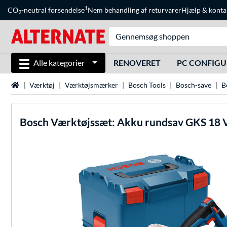
1
CO
-neutral forsendelse
Nem behandling af returvarer
Hjælp
&
konta
2
Alle kategorier
RENOVERET
PC CONFIG
Startside
Værktøj
Værktøjsmærker
Bosch Tools
Bosch-save
B
Bosch
Værktøjssæt: Akku rundsav GKS 18 V