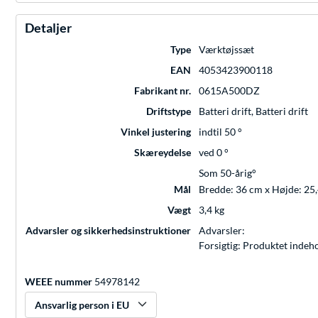
Detaljer
Type
Værktøjssæt
EAN
4053423900118
Fabrikant nr.
0615A500DZ
Driftstype
Batteri drift, Batteri drift
Vinkel justering
indtil 50 °
Skæreydelse
ved 0 °
Som 50-årig°
Mål
Bredde: 36 cm x Højde: 25
Vægt
3,4 kg
Advarsler og sikkerhedsinstruktioner
Advarsler:
Forsigtig: Produktet indeho
WEEE nummer
54978142
Ansvarlig person i EU