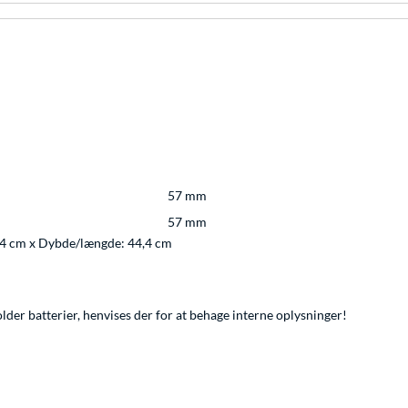
57 mm
57 mm
,4 cm x Dybde/længde: 44,4 cm
lder batterier, henvises der for at behage interne oplysninger!