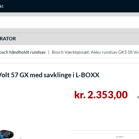
kt
Søg efter noget
URATOR
osch håndholdt rundsav
Bosch Værktøjssæt: Akku rundsav GKS 18 Vol
olt 57 GX med savklinge i L-BOXX
kr. 2.353,00
I