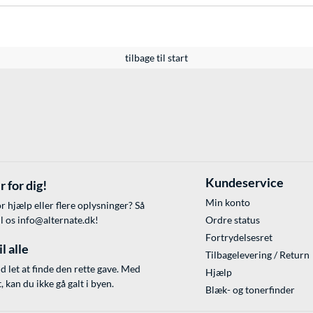
tilbage til start
Kundeservice
r for dig!
Min konto
r hjælp eller flere oplysninger? Så
il os
info@alternate.dk
!
Ordre status
Fortrydelsesret
l alle
Tilbagelevering / Return
id let at finde den rette gave. Med
Hjælp
 kan du ikke gå galt i byen.
Blæk- og tonerfinder