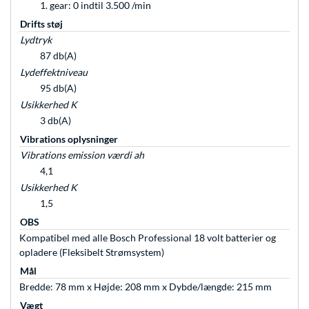
1. gear: 0 indtil 3.500 /min
Drifts støj
Lydtryk
87 db(A)
Lydeffektniveau
95 db(A)
Usikkerhed K
3 db(A)
Vibrations oplysninger
Vibrations emission værdi ah
4,1
Usikkerhed K
1,5
OBS
Kompatibel med alle Bosch Professional 18 volt batterier og
opladere (Fleksibelt Strømsystem)
Mål
Bredde: 78 mm x Højde: 208 mm x Dybde/længde: 215 mm
Vægt