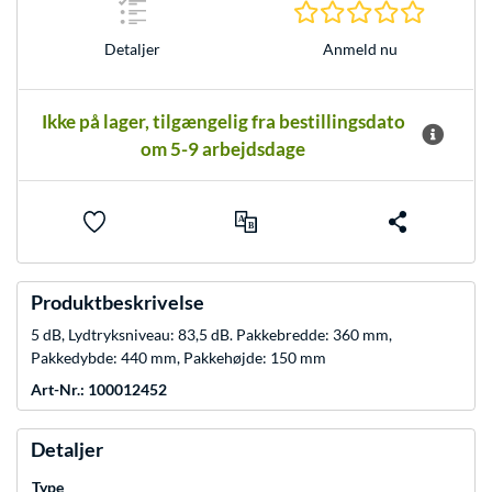
0.0 Stjer
Anmeld nu
Detaljer
Ikke på lager, tilgængelig fra bestillingsdato
om 5-9 arbejdsdage
Produktbeskrivelse
5 dB, Lydtryksniveau: 83,5 dB. Pakkebredde: 360 mm,
Pakkedybde: 440 mm, Pakkehøjde: 150 mm
Art-Nr.: 100012452
Detaljer
Type