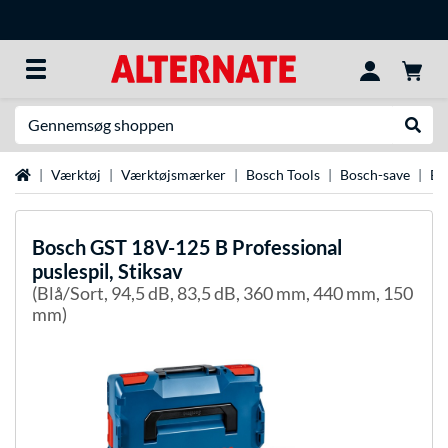
Søg efter noget
Udfør
Startside
Værktøj
Værktøjsmærker
Bosch Tools
Bosch-save
Bo
Bosch
GST 18V-125 B Professional
puslespil, Stiksav
(Blå/Sort, 94,5 dB, 83,5 dB, 360 mm, 440 mm, 150
mm)