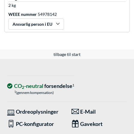
2 kg
WEEE nummer
54978142
Ansvarlig person i EU
tilbage til start
CO
-neutral
forsendelse
1
2
1
(gennem kompensation)
Ordreoplysninger
E-Mail
PC-konfigurator
Gavekort