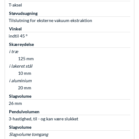
T-aksel
Støvudsugning
Tilslutning for eksterne vakuum ekstraktion
Vinkel
indtil 45 °
Skæreydelse
i træ
125 mm
i lakeret stål
10 mm
i aluminium
20 mm
Slagvolume
26 mm
Pendulvolumen
3-hastighed, til - og kan være slukket
Slagvolume
Slagvolume tomgang