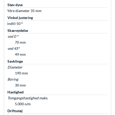
Støv dyse
Ydre diameter 35 mm
Vinkel justering
indtil 50 °
Skæreydelse
ved 0 °
70 mm
ved 45°
49 mm
Savklinge
Diameter
190 mm
Boring
30 mm
Hastighed
Tomgangshastighed maks.
5.000 o/m
Driftsstøj