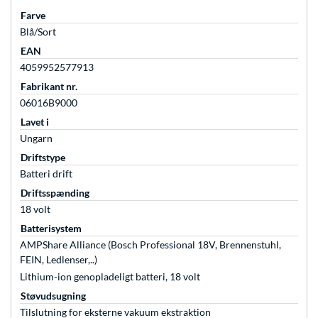
Farve
Blå/Sort
EAN
4059952577913
Fabrikant nr.
06016B9000
Lavet i
Ungarn
Driftstype
Batteri drift
Driftsspænding
18 volt
Batterisystem
AMPShare Alliance (Bosch Professional 18V, Brennenstuhl,
FEIN, Ledlenser,..)
Lithium-ion genopladeligt batteri, 18 volt
Støvudsugning
Tilslutning for eksterne vakuum ekstraktion