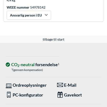
4,4 kg
WEEE nummer
54978142
Ansvarlig person i EU
tilbage til start
CO
-neutral
forsendelse
1
2
1
(gennem kompensation)
Ordreoplysninger
E-Mail
PC-konfigurator
Gavekort