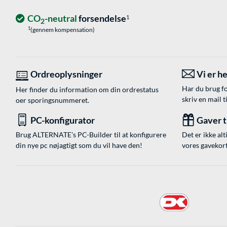
CO
-neutral
forsendelse
1
2
1
(gennem kompensation)
Ordreoplysninger
Vi er he
Har du brug fo
Her finder du information om din ordrestatus
skriv en mail t
oer sporingsnummeret.
PC-konfigurator
Gaver ti
Brug ALTERNATE's PC-Builder til at konfigurere
Det er ikke alt
din nye pc nøjagtigt som du vil have den!
vores gavekort,