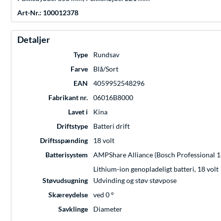
Art-Nr.: 100012378
Detaljer
Type
Rundsav
Farve
Blå/Sort
EAN
4059952548296
Fabrikant nr.
06016B8000
Lavet i
Kina
Driftstype
Batteri drift
Driftsspænding
18 volt
Batterisystem
AMPShare Alliance (Bosch Professional 18V
Lithium-ion genopladeligt batteri, 18 volt
Støvudsugning
Udvinding og støv støvpose
Skæreydelse
ved 0 °
Savklinge
Diameter