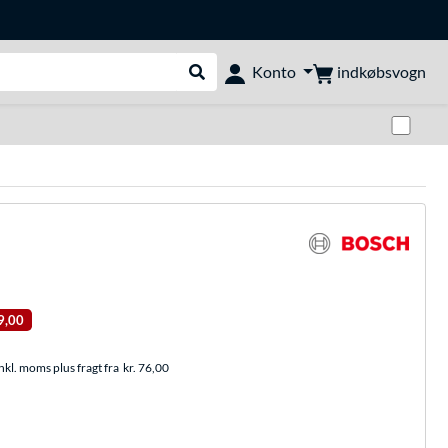
indkøbsvogn
Konto
Udfør søgning
Skif
9,00
nkl. moms plus fragt fra
kr. 76,00