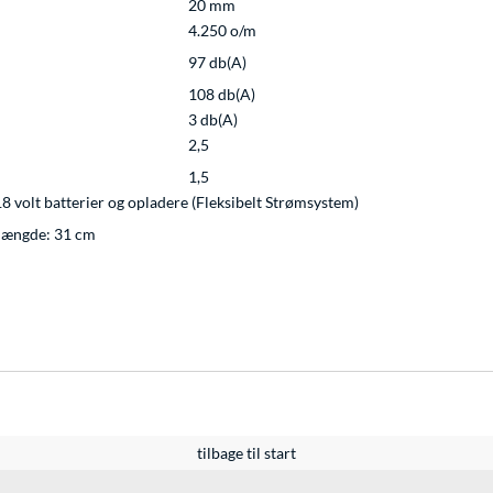
20 mm
4.250 o/m
97 db(A)
108 db(A)
3 db(A)
2,5
1,5
 volt batterier og opladere (Fleksibelt Strømsystem)
/længde: 31 cm
tilbage til start