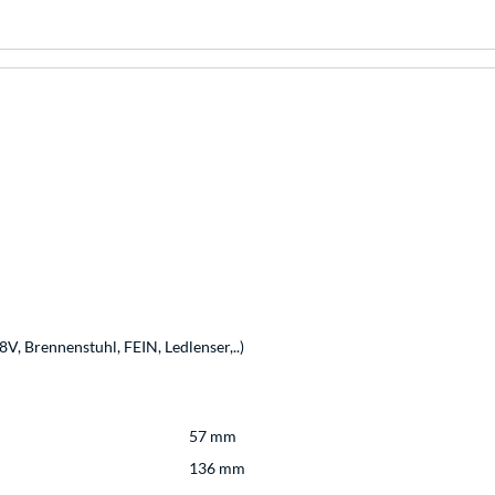
, Brennenstuhl, FEIN, Ledlenser,..)
57 mm
136 mm