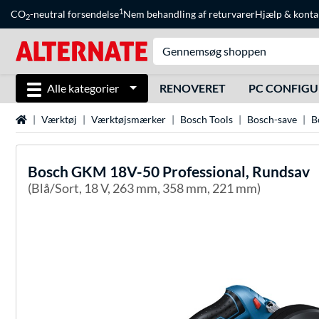
1
CO
-neutral forsendelse
Nem behandling af returvarer
Hjælp
&
konta
2
Alle kategorier
RENOVERET
PC CONFIG
Startside
Værktøj
Værktøjsmærker
Bosch Tools
Bosch-save
B
Bosch
GKM 18V-50 Professional, Rundsav
(Blå/Sort, 18 V, 263 mm, 358 mm, 221 mm)