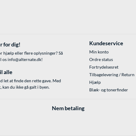
Kundeservice
r for dig!
Min konto
r hjælp eller flere oplysninger? Så
il os
info@alternate.dk
!
Ordre status
Fortrydelsesret
l alle
Tilbagelevering / Return
id let at finde den rette gave. Med
Hjælp
 kan du ikke gå galt i byen.
Blæk- og tonerfinder
Nem betaling