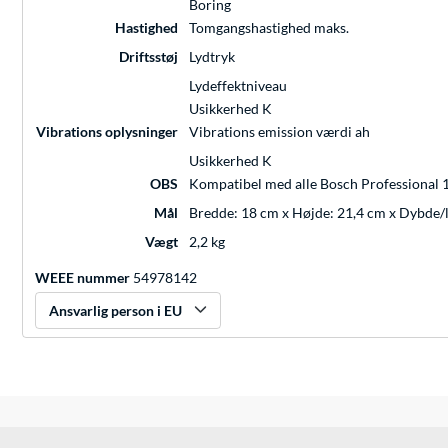
Boring
Hastighed
Tomgangshastighed maks.
Driftsstøj
Lydtryk
Lydeffektniveau
Usikkerhed K
Vibrations oplysninger
Vibrations emission værdi ah
Usikkerhed K
OBS
Kompatibel med alle Bosch Professional 18
Mål
Bredde: 18 cm x Højde: 21,4 cm x Dybde
Vægt
2,2 kg
WEEE nummer
54978142
Ansvarlig person i EU