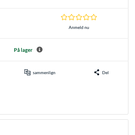
0.0 Stjerner hos 0 
Anmeld nu
På lager
sammenlign
Del