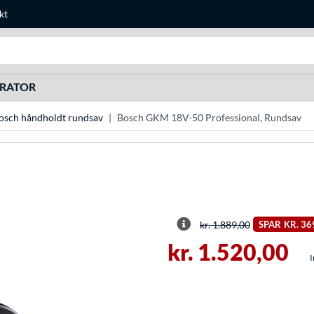
kt
Søg efter noget
URATOR
osch håndholdt rundsav
Bosch GKM 18V-50 Professional, Rundsav
kr. 1.889,00
SPAR
KR. 36
kr. 1.520,00
I