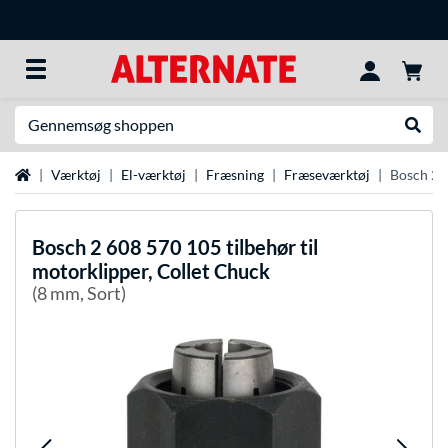
Søg efter noget
Udfør
Startside
Værktøj
El-værktøj
Fræsning
Fræseværktøj
Bosch 2 6
Bosch
2 608 570 105 tilbehør til
motorklipper, Collet Chuck
(8 mm, Sort)