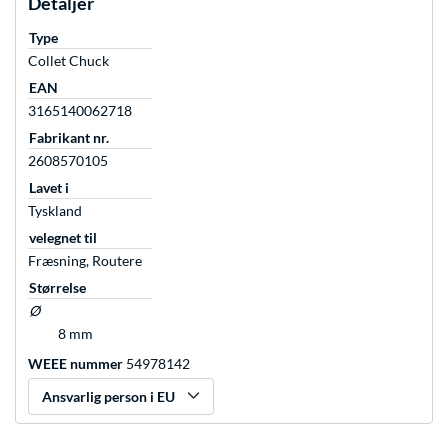
Detaljer
Type
Collet Chuck
EAN
3165140062718
Fabrikant nr.
2608570105
Lavet i
Tyskland
velegnet til
Fræsning, Routere
Størrelse
Ø
8 mm
WEEE nummer
54978142
Ansvarlig person i EU