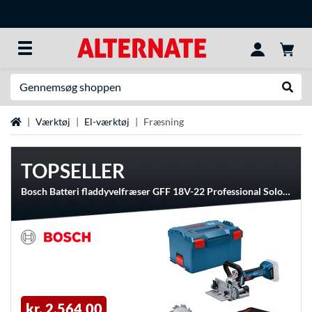
Søg efter noget
Udfør
Startside
Værktøj
El-værktøj
Fræsning
TOPSELLER
Bosch Batteri fladdyvelfræser GFF 18V-22 Professional Solo, 18 volt, Værktøj
kr. 2.564,00