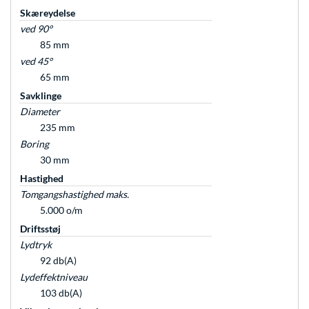
Skæreydelse
ved 90°
85 mm
ved 45°
65 mm
Savklinge
Diameter
235 mm
Boring
30 mm
Hastighed
Tomgangshastighed maks.
5.000 o/m
Driftsstøj
Lydtryk
92 db(A)
Lydeffektniveau
103 db(A)