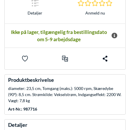
0.0 Stjer
Anmeld nu
Detaljer
Ikke på lager, tilgængelig fra bestillingsdato
om 5-9 arbejdsdage
Produktbeskrivelse
diameter: 23,5 cm, Tomgang (maks.): 5000 rpm, Skæredybe
(90º): 8,5 cm. Strømkilde: Vekselstrøm, Indgangseffekt: 2200 W.
Vægt: 7,8 kg
Art-Nr.: 987716
Detaljer