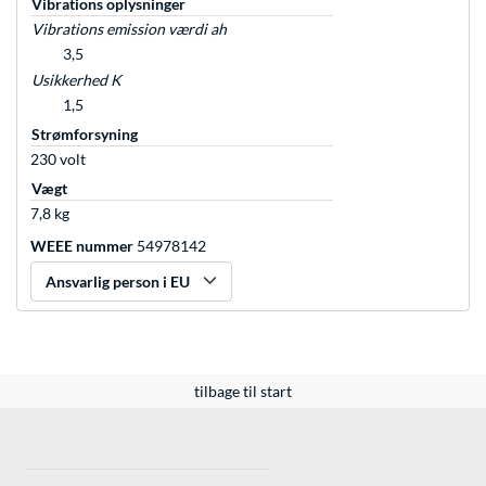
Vibrations oplysninger
Vibrations emission værdi ah
3,5
Usikkerhed K
1,5
Strømforsyning
230 volt
Vægt
7,8 kg
WEEE nummer
54978142
Ansvarlig person i EU
tilbage til start