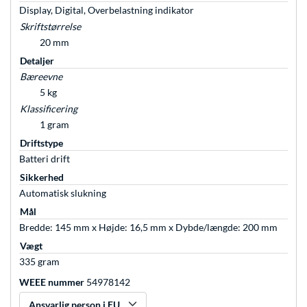
Display, Digital, Overbelastning indikator
Skriftstørrelse
20 mm
Detaljer
Bæreevne
5 kg
Klassificering
1 gram
Driftstype
Batteri drift
Sikkerhed
Automatisk slukning
Mål
Bredde: 145 mm x Højde: 16,5 mm x Dybde/længde: 200 mm
Vægt
335 gram
WEEE nummer
54978142
Ansvarlig person i EU