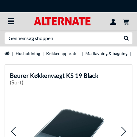
Søg efter noget
Udfør
Startside
Husholdning
Køkkenapparater
Madlavning & bagning
K
Beurer
Køkkenvægt KS 19 Black
(Sort)