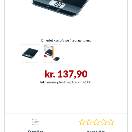
Billedet kan afvige fra originalen.
kr. 137,90
Inkl. moms plus fragt fra
kr. 76,00
0.0 Stjer
Anmeld nu
Detaljer