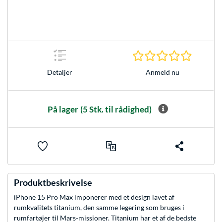
0.0 Stjer
Anmeld nu
Detaljer
På lager
(5 Stk. til rådighed)
Produktbeskrivelse
iPhone 15 Pro Max imponerer med et design lavet af
rumkvalitets titanium, den samme legering som bruges i
rumfartøjer til Mars-missioner. Titanium har et af de bedste