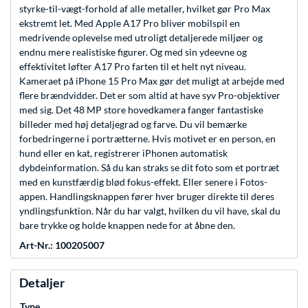
styrke-til-vægt-forhold af alle metaller, hvilket gør Pro Max
ekstremt let. Med Apple A17 Pro bliver mobilspil en
medrivende oplevelse med utroligt detaljerede miljøer og
endnu mere realistiske figurer. Og med sin ydeevne og
effektivitet løfter A17 Pro farten til et helt nyt niveau.
Kameraet på iPhone 15 Pro Max gør det muligt at arbejde med
flere brændvidder. Det er som altid at have syv Pro-objektiver
med sig. Det 48 MP store hovedkamera fanger fantastiske
billeder med høj detaljegrad og farve. Du vil bemærke
forbedringerne i portrætterne. Hvis motivet er en person, en
hund eller en kat, registrerer iPhonen automatisk
dybdeinformation. Så du kan straks se dit foto som et portræt
med en kunstfærdig blød fokus-effekt. Eller senere i Fotos-
appen. Handlingsknappen fører hver bruger direkte til deres
yndlingsfunktion. Når du har valgt, hvilken du vil have, skal du
bare trykke og holde knappen nede for at åbne den.
Art-Nr.: 100205007
Detaljer
Type