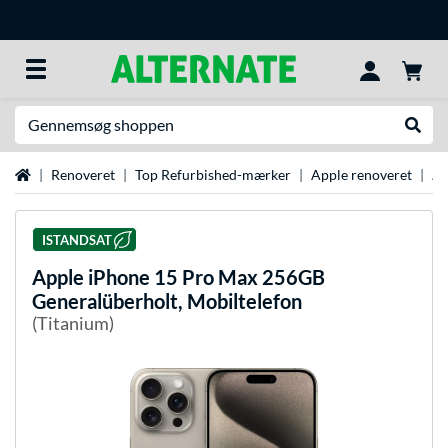
Søg efter noget
Udfør
Startside
Renoveret
Top Refurbished-mærker
Apple renoveret
Ap
ISTANDSAT
Apple
iPhone 15 Pro Max 256GB
Generalüberholt, Mobiltelefon
(Titanium)