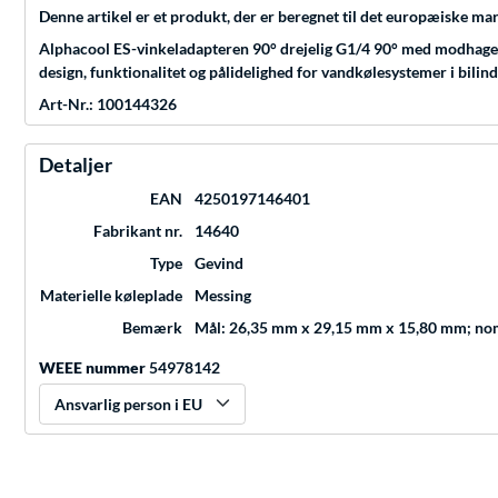
Denne artikel er et produkt, der er beregnet til det europæiske ma
Alphacool ES-vinkeladapteren 90° drejelig G1/4 90° med modhagebes
design, funktionalitet og pålidelighed for vandkølesystemer i bilind
Art-Nr.: 100144326
Detaljer
EAN
4250197146401
Fabrikant nr.
14640
Type
Gevind
Materielle køleplade
Messing
Bemærk
Mål: 26,35 mm x 29,15 mm x 15,80 mm; no
WEEE nummer
54978142
Ansvarlig person i EU