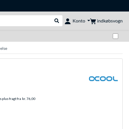
indkøbsvogn
Konto
Udfør søgning
Skif
else
 plus fragt fra
kr. 76,00