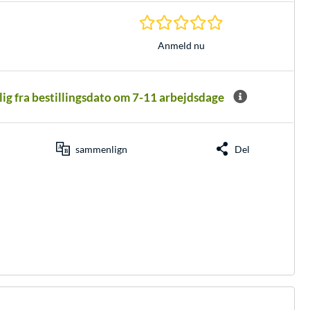
0.0 Stjerner hos 0 
Anmeld nu
elig fra bestillingsdato om 7-11 arbejdsdage
sammenlign
Del