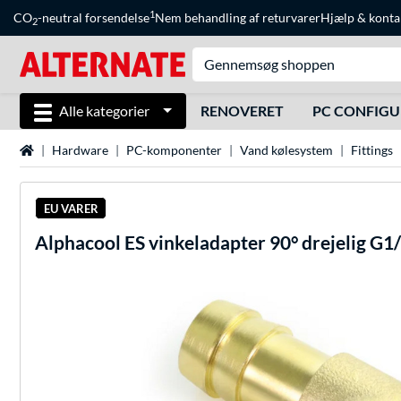
1
CO
-neutral forsendelse
Nem behandling af returvarer
Hjælp
&
konta
2
Alle kategorier
RENOVERET
PC CONFIG
Startside
Hardware
PC-komponenter
Vand kølesystem
Fittings
EU VARER
Alphacool
ES vinkeladapter 90° drejelig G1