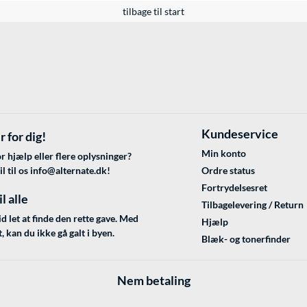
tilbage til start
Kundeservice
r for dig!
Min konto
r hjælp eller flere oplysninger?
l til os
info@alternate.dk
!
Ordre status
Fortrydelsesret
l alle
Tilbagelevering / Return
id let at finde den rette gave. Med
Hjælp
, kan du ikke gå galt i byen.
Blæk- og tonerfinder
Nem betaling