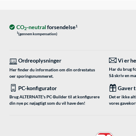
CO
-neutral
forsendelse
1
2
1
(gennem kompensation)
Ordreoplysninger
Vi er he
Har du brug fo
Her finder du information om din ordrestatus
Så skriv en mai
oer sporingsnummeret.
PC-konfigurator
Gaver ti
Brug ALTERNATE's PC-Builder til at konfigurere
Det er ikke alt
din nye pc nøjagtigt som du vil have den!
vores gavekort