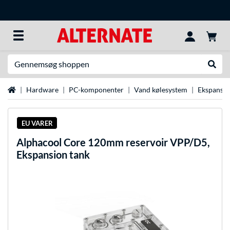
Søg efter noget
Udfør
Startside
Hardware
PC-komponenter
Vand kølesystem
Ekspansio
EU VARER
Alphacool
Core 120mm reservoir VPP/D5,
Ekspansion tank