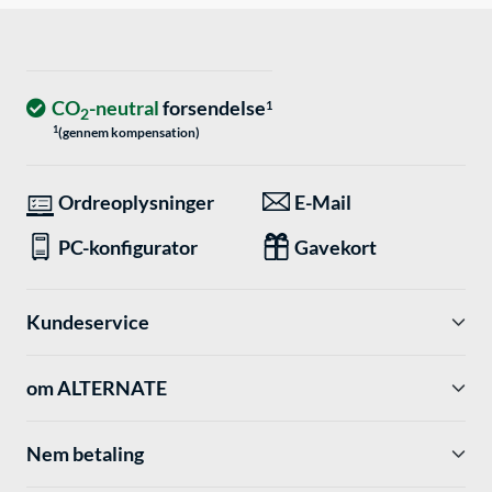
CO
-neutral
forsendelse
1
2
1
(gennem kompensation)
Ordreoplysninger
E-Mail
PC-konfigurator
Gavekort
Kundeservice
om ALTERNATE
Nem betaling