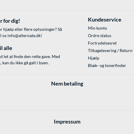
Kundeservice
r for dig!
Min konto
r hjælp eller flere oplysninger? Så
il os
info@alternate.dk
!
Ordre status
Fortrydelsesret
l alle
Tilbagelevering / Return
id let at finde den rette gave. Med
Hjælp
 kan du ikke gå galt i byen.
Blæk- og tonerfinder
Nem betaling
Impressum