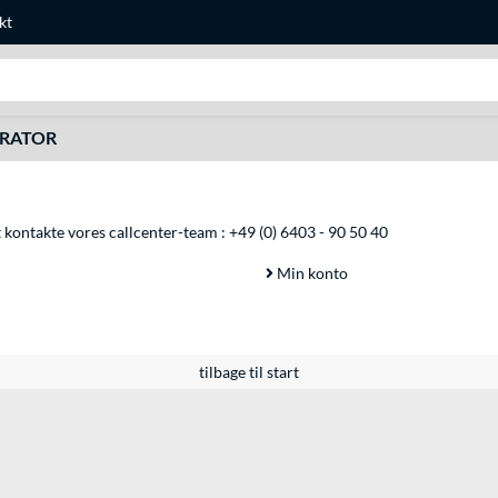
kt
Søg efter noget
URATOR
at kontakte vores callcenter-team :
+49 (0) 6403 - 90 50 40
Min konto
tilbage til start