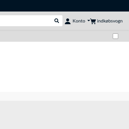
indkøbsvogn
Konto
Udfør søgning
Skif