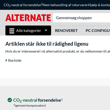
1
CO
-neutral forsendelse
Nem behandling af returvarer
Hjælp
&
konta
2
Alle kategorier
RENOVERET
PC CONFIG
Artiklen står ikke til rådighed ligenu
Hvis du er interesseret i et alternativt produkt, er du velkommen til 
Startside
CO
-neutral
forsendelse
1
2
1
(gennem kompensation)