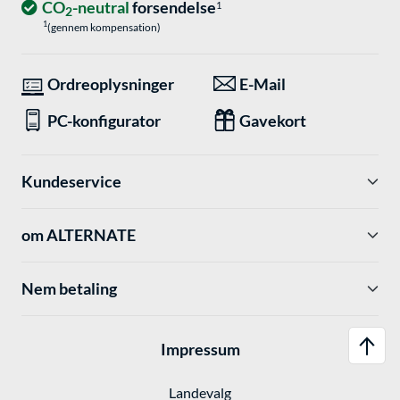
CO
-neutral
forsendelse
1
2
1
(gennem kompensation)
Ordreoplysninger
E-Mail
PC-konfigurator
Gavekort
Kundeservice
om ALTERNATE
Nem betaling
Impressum
Landevalg