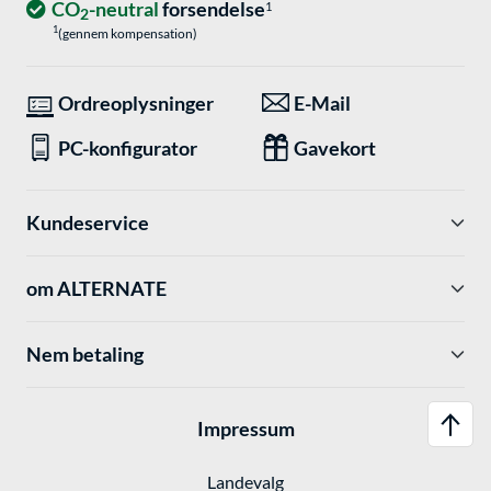
CO
-neutral
forsendelse
1
2
1
(gennem kompensation)
Ordreoplysninger
E-Mail
PC-konfigurator
Gavekort
Kundeservice
om ALTERNATE
Nem betaling
Impressum
Landevalg