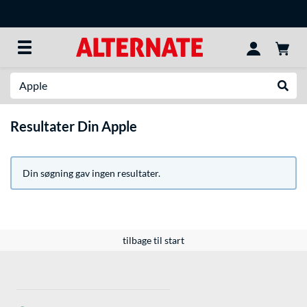
Søg efter noget
Udfør
Resultater Din Apple
Din søgning gav ingen resultater.
tilbage til start