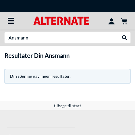
Søg efter noget
Udfør
Resultater Din Ansmann
Din søgning gav ingen resultater.
tilbage til start