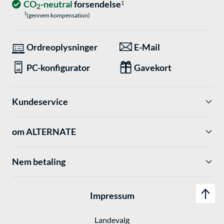
CO
-neutral
forsendelse
1
2
1
(gennem kompensation)
Ordreoplysninger
E-Mail
PC-konfigurator
Gavekort
Kundeservice
om ALTERNATE
Nem betaling
Impressum
Landevalg