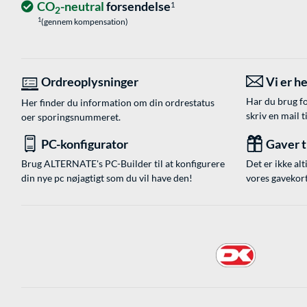
CO
-neutral
forsendelse
1
2
1
(gennem kompensation)
Ordreoplysninger
Vi er he
Har du brug fo
Her finder du information om din ordrestatus
skriv en mail t
oer sporingsnummeret.
PC-konfigurator
Gaver ti
Brug ALTERNATE's PC-Builder til at konfigurere
Det er ikke alt
din nye pc nøjagtigt som du vil have den!
vores gavekort,