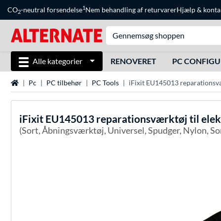
1
CO
-neutral forsendelse
Nem behandling af returvarer
Hjælp
&
konta
2
Alle kategorier
RENOVERET
PC CONFIG
Startside
Pc
PC tilbehør
PC Tools
iFixit EU145013 reparationsvæ
iFixit
EU145013 reparationsværktøj til ele
(Sort, Åbningsværktøj, Universel, Spudger, Nylon, So