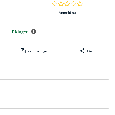
0.0 Stjerner hos 0 
Anmeld nu
På lager
sammenlign
Del