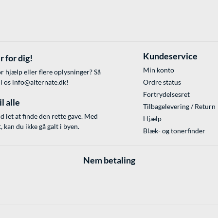
Kundeservice
r for dig!
Min konto
r hjælp eller flere oplysninger? Så
il os
info@alternate.dk
!
Ordre status
Fortrydelsesret
l alle
Tilbagelevering / Return
id let at finde den rette gave. Med
Hjælp
 kan du ikke gå galt i byen.
Blæk- og tonerfinder
Nem betaling