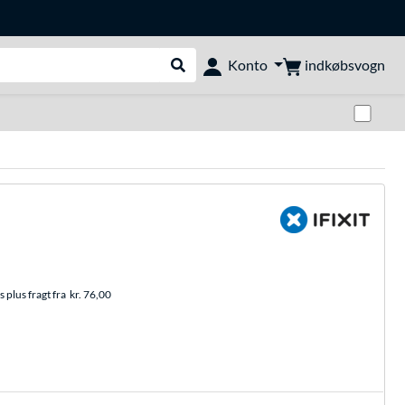
indkøbsvogn
Konto
Udfør søgning
Skif
 plus fragt fra
kr. 76,00