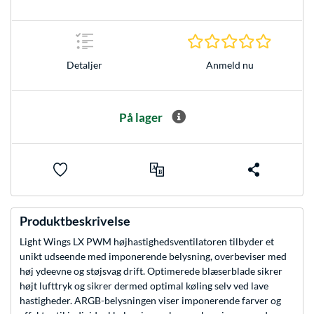
0.0 Stjer
Anmeld nu
Detaljer
På lager
Produktbeskrivelse
Light Wings LX PWM højhastighedsventilatoren tilbyder et
unikt udseende med imponerende belysning, overbeviser med
høj ydeevne og støjsvag drift. Optimerede blæserblade sikrer
højt lufttryk og sikrer dermed optimal køling selv ved lave
hastigheder. ARGB-belysningen viser imponerende farver og