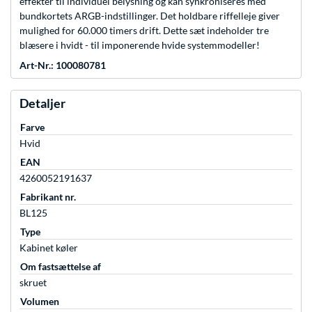
effekter til individuel belysning og kan synkroniseres med
bundkortets ARGB-indstillinger. Det holdbare riffelleje giver
mulighed for 60.000 timers drift. Dette sæt indeholder tre
blæsere i hvidt - til imponerende hvide systemmodeller!
Art-Nr.: 100080781
Detaljer
Farve
Hvid
EAN
4260052191637
Fabrikant nr.
BL125
Type
Kabinet køler
Om fastsættelse af
skruet
Volumen