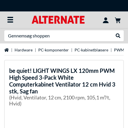
Søg efter noget
Udfør
Startside
Hardware
PC-komponenter
PC-kabinetblæsere
PWM-ve
be quiet!
LIGHT WINGS LX 120mm PWM
High Speed 3-Pack White
Computerkabinet Ventilator 12 cm Hvid 3
stk, Sag fan
(Hvid, Ventilator, 12 cm, 2100 rpm, 105,1 m³/t,
Hvid)