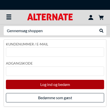
Søg efter noget
Udfør
KUNDENUMMER / E-MAIL
ADGANGSKODE
Log ind og bedøm
Bedømme som gæst