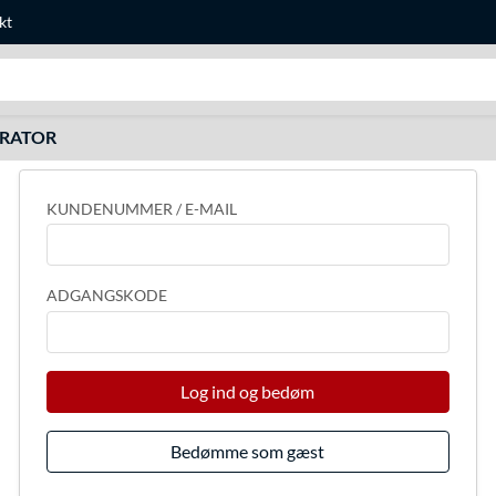
kt
Søg efter noget
URATOR
KUNDENUMMER / E-MAIL
ADGANGSKODE
Log ind og bedøm
Bedømme som gæst