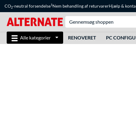
1
CO
-neutral forsendelse
Nem behandling af returvarer
Hjælp
&
konta
2
Alle kategorier
RENOVERET
PC CONFIG