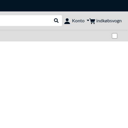
indkøbsvogn
Konto
Udfør søgning
Skif