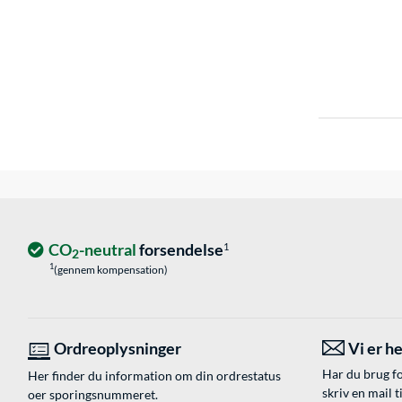
CO
-neutral
forsendelse
1
2
1
(gennem kompensation)
Ordreoplysninger
Vi er he
Har du brug fo
Her finder du information om din ordrestatus
skriv en mail t
oer sporingsnummeret.