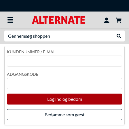
Søg efter noget
Udfør
KUNDENUMMER / E-MAIL
ADGANGSKODE
Log ind og bedøm
Bedømme som gæst