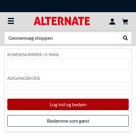
Søg efter noget
Udfør
KUNDENUMMER / E-MAIL
ADGANGSKODE
Log ind og bedøm
Bedømme som gæst