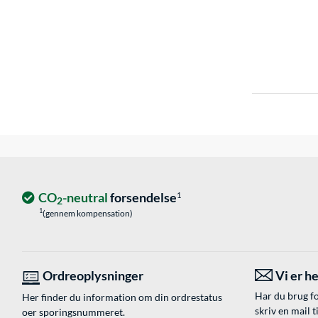
CO
-neutral
forsendelse
1
2
1
(gennem kompensation)
Ordreoplysninger
Vi er he
Har du brug fo
Her finder du information om din ordrestatus
skriv en mail t
oer sporingsnummeret.