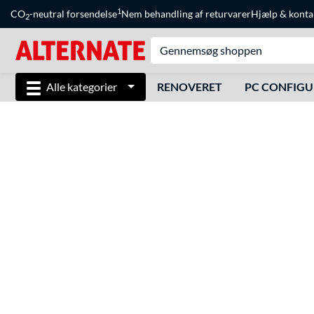
1
CO
-neutral forsendelse
Nem behandling af returvarer
Hjælp
&
konta
2
Alle kategorier
RENOVERET
PC CONFIG