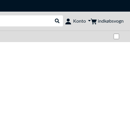
indkøbsvogn
Konto
Udfør søgning
Skif