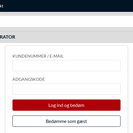
kt
Søg efter noget
URATOR
KUNDENUMMER / E-MAIL
ADGANGSKODE
Log ind og bedøm
Bedømme som gæst