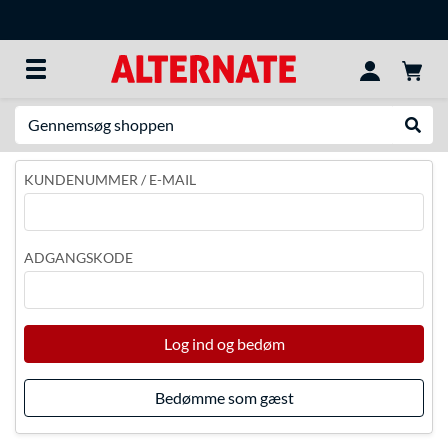
Søg efter noget
Udfør
KUNDENUMMER / E-MAIL
ADGANGSKODE
Log ind og bedøm
Bedømme som gæst