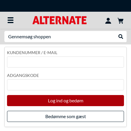
Søg efter noget
Udfør
KUNDENUMMER / E-MAIL
ADGANGSKODE
Log ind og bedøm
Bedømme som gæst