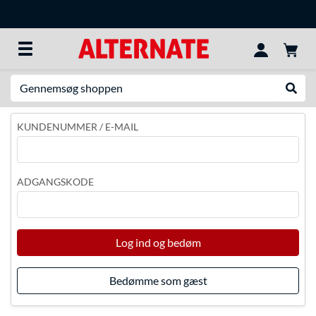
Søg efter noget
Udfør
KUNDENUMMER / E-MAIL
ADGANGSKODE
Log ind og bedøm
Bedømme som gæst