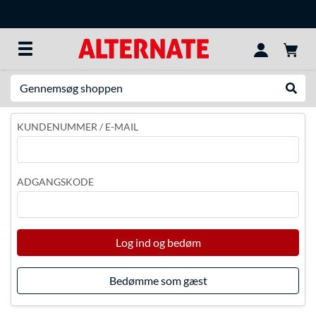
Søg efter noget
Udfør
KUNDENUMMER / E-MAIL
ADGANGSKODE
Log ind og bedøm
Bedømme som gæst